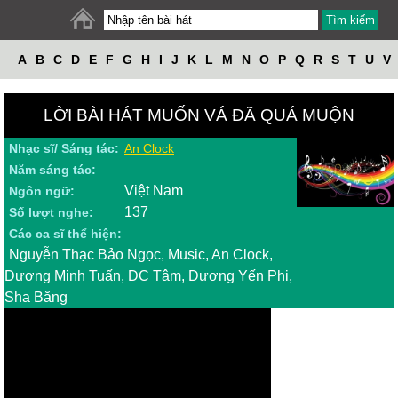
A
B
C
D
E
F
G
H
I
J
K
L
M
N
O
P
Q
R
S
T
U
V
W
X
Y
Z
LỜI BÀI HÁT MUỐN VÁ ĐÃ QUÁ MUỘN
Nhạc sĩ/ Sáng tác:
An Clock
Năm sáng tác:
Việt Nam
Ngôn ngữ:
137
Số lượt nghe:
Các ca sĩ thể hiện:
Nguyễn Thạc Bảo Ngọc, Music, An Clock,
Dương Minh Tuấn, DC Tâm, Dương Yến Phi,
Sha Băng