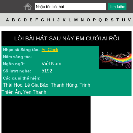
A
B
C
D
E
F
G
H
I
J
K
L
M
N
O
P
Q
R
S
T
U
V
W
X
Y
Z
LỜI BÀI HÁT SAU NÀY EM CƯỚI AI RỒI
Nhạc sĩ/ Sáng tác:
An Clock
Năm sáng tác:
Việt Nam
Ngôn ngữ:
5192
Số lượt nghe:
Các ca sĩ thể hiện:
Thái Học, Lê Gia Bảo, Thanh Hùng, Trịnh
Thiên Ân, Yen Thanh