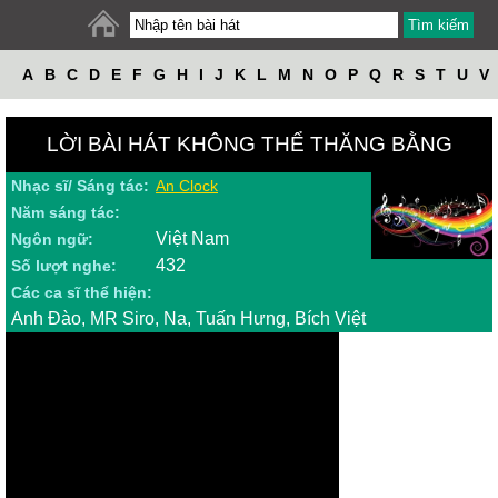
A
B
C
D
E
F
G
H
I
J
K
L
M
N
O
P
Q
R
S
T
U
V
W
X
Y
Z
LỜI BÀI HÁT KHÔNG THỂ THĂNG BẰNG
Nhạc sĩ/ Sáng tác:
An Clock
Năm sáng tác:
Việt Nam
Ngôn ngữ:
432
Số lượt nghe:
Các ca sĩ thể hiện:
Anh Đào, MR Siro, Na, Tuấn Hưng, Bích Việt