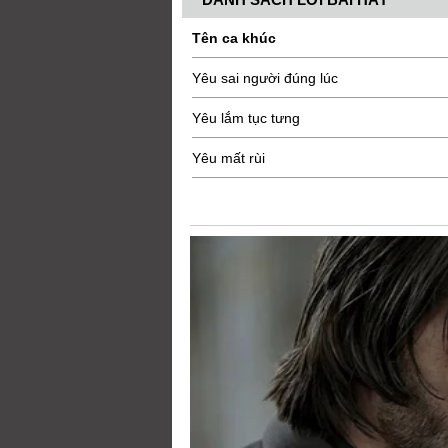
Tên ca khúc
Yêu sai người đúng lúc
Yêu lắm tục tưng
Yêu mất rùi