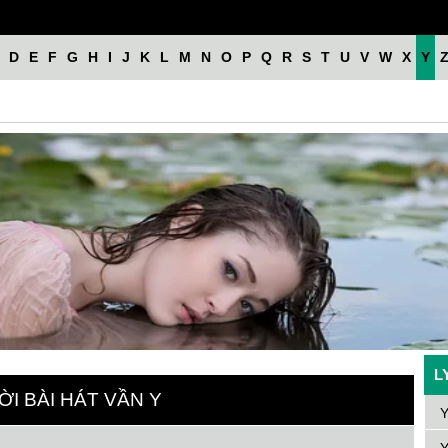
D
E
F
G
H
I
J
K
L
M
N
O
P
Q
R
S
T
U
V
W
X
Y
L
ỜI BÀI HÁT VẦN Y
Y