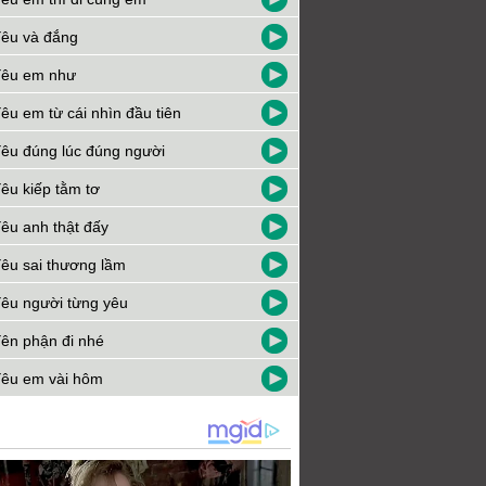
êu và đắng
êu em như
êu em từ cái nhìn đầu tiên
êu đúng lúc đúng người
êu kiếp tằm tơ
êu anh thật đấy
êu sai thương lầm
êu người từng yêu
ên phận đi nhé
êu em vài hôm