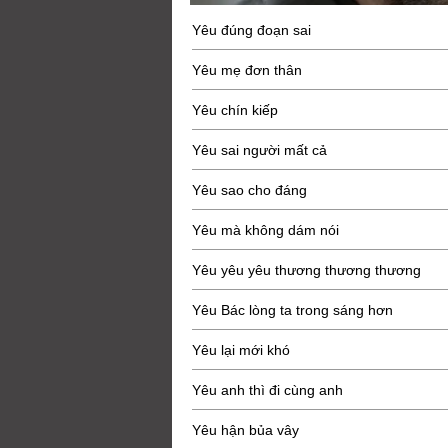
Yêu đúng đoạn sai
Yêu mẹ đơn thân
Yêu chín kiếp
Yêu sai người mất cả
Yêu sao cho đáng
Yêu mà không dám nói
Yêu yêu yêu thương thương thương
Yêu Bác lòng ta trong sáng hơn
Yêu lại mới khó
Yêu anh thì đi cùng anh
Yêu hận bủa vây