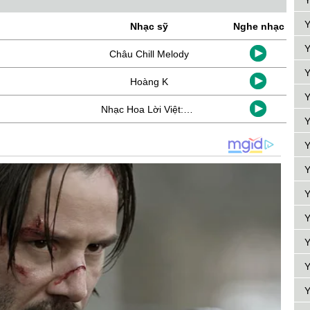
Y
Y
Nhạc sỹ
Nghe nhạc
Y
Châu Chill Melody
Y
Hoàng K
Y
Nhạc Hoa Lời Việt:Tịch Dương
Y
Y
Y
Y
Y
Y
Y
Y