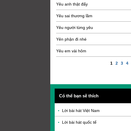
Yêu anh thật đấy
Yêu sai thương lầm
Yêu người từng yêu
Yên phận đi nhé
Yêu em vài hôm
1
2
3
4
Có thể bạn sẽ thích
Lời bài hát Việt Nam
Lời bài hát quốc tế