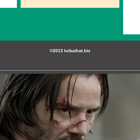
©2013 loibaihat.biz