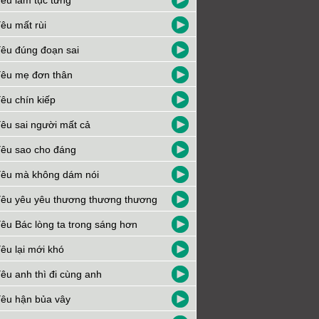
êu lắm tục tưng
êu mất rùi
êu đúng đoạn sai
êu mẹ đơn thân
êu chín kiếp
êu sai người mất cả
êu sao cho đáng
êu mà không dám nói
êu yêu yêu thương thương thương
êu Bác lòng ta trong sáng hơn
êu lại mới khó
êu anh thì đi cùng anh
êu hận bủa vây