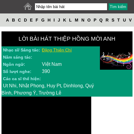
A
B
C
D
E
F
G
H
I
J
K
L
M
N
O
P
Q
R
S
T
U
V
W
X
Y
Z
LỜI BÀI HÁT THIỆP HỒNG MỜI ANH
Nhạc sĩ/ Sáng tác:
Đặng Thiên Chí
Năm sáng tác:
Việt Nam
Ngôn ngữ:
390
Số lượt nghe:
Các ca sĩ thể hiện:
Ut Nhi, Nhật Phong, Huy Pt, Dinhlong, Quý
Bình, Phương Ý, Trường Lê