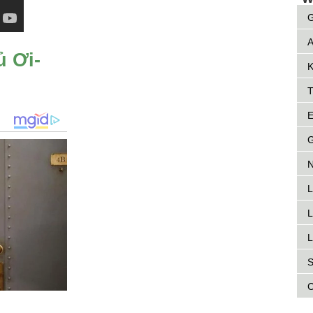
G
A
ủ Ơi-
K
T
E
G
N
L
L
L
S
C