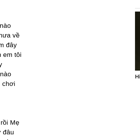
 nào
hưa về
ằm đâу
 em tôi
у
 nào
 chơi
 rồi Mẹ
ở đâu