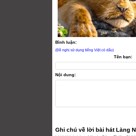
Bình luận:
(Đề nghị sử dụng tiếng Việt có dấu)
Tên bạn:
Nội dung:
Ghi chú về lời bài hát Làng N