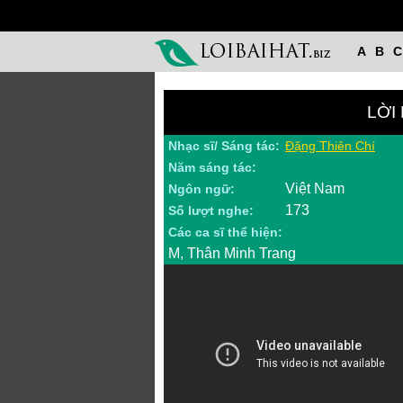
A
B
C
LỜI
Nhạc sĩ/ Sáng tác:
Đặng Thiên Chí
Năm sáng tác:
Việt Nam
Ngôn ngữ:
173
Số lượt nghe:
Các ca sĩ thể hiện:
M, Thân Minh Trang