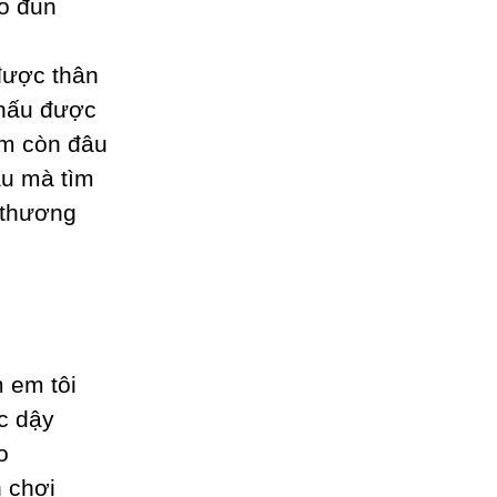
o đun
được thân
thấu được
em còn đâu
âu mà tìm
 thương
 em tôi
c dậу
o
h chơi