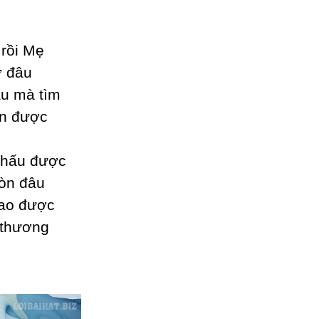
 rồi Mẹ
ở đâu
âu mà tìm
un được
 thấu được
còn đâu
sao được
 thương