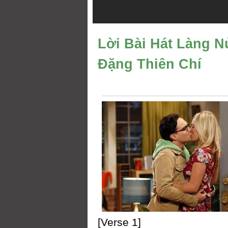
Lời Bài Hát Làng N
Đặng Thiên Chí
[Verse 1]