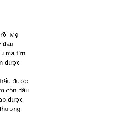
 rồi Mẹ
ở đâu
âu mà tìm
un được
 thấu được
em còn đâu
sao được
 thương