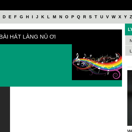
D
E
F
G
H
I
J
K
L
M
N
O
P
Q
R
S
T
U
V
W
X
Y
L
 BÀI HÁT LÀNG NỦ ƠI
N
L