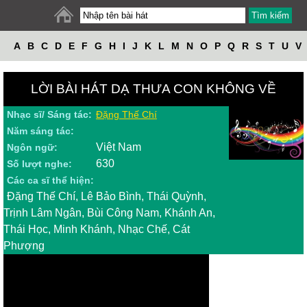
A
B
C
D
E
F
G
H
I
J
K
L
M
N
O
P
Q
R
S
T
U
V
W
X
Y
Z
LỜI BÀI HÁT DẠ THƯA CON KHÔNG VỀ
Nhạc sĩ/ Sáng tác:
Đặng Thế Chí
Năm sáng tác:
Việt Nam
Ngôn ngữ:
630
Số lượt nghe:
Các ca sĩ thể hiện:
Đặng Thế Chí, Lê Bảo Bình, Thái Quỳnh,
Trịnh Lâm Ngân, Bùi Công Nam, Khánh An,
Thái Học, Minh Khánh, Nhạc Chế, Cát
Phượng