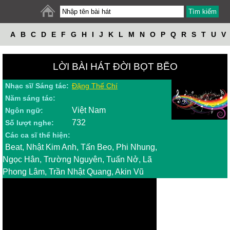
A
B
C
D
E
F
G
H
I
J
K
L
M
N
O
P
Q
R
S
T
U
V
W
X
Y
Z
LỜI BÀI HÁT ĐỜI BỌT BẼO
Nhạc sĩ/ Sáng tác:
Đặng Thế Chí
Năm sáng tác:
Việt Nam
Ngôn ngữ:
732
Số lượt nghe:
Các ca sĩ thể hiện:
Beat, Nhật Kim Anh, Tấn Beo, Phi Nhung,
Ngọc Hân, Trường Nguyên, Tuấn Nở, Lã
Phong Lâm, Trần Nhật Quang, Akin Vũ