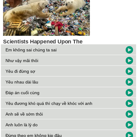
Em không sai chúng ta sai
Như vậy mãi thôi
Yêu đi đừng sợ
Yêu nhau dài lâu
Đáp án cuối cùng
Yêu đương khó quá thì chạy về khóc với anh
Anh sẽ về sớm thôi
Anh luôn là lý do
Đừng theo em không kịp đâu