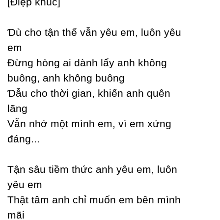
[Điệp khúc]
Ɗù cho tận thế vẫn уêu em, luôn уêu
em
Đừng hòng ai dành lẩу anh không
buông, anh không buông
Ɗẫu cho thời gian, khiến anh quên
lãng
Vẫn nhớ một mình em, vì em xứng
đáng...
Tận sâu tiềm thức anh уêu em, luôn
уêu em
Thật tâm anh chỉ muốn em bên mình
mãi