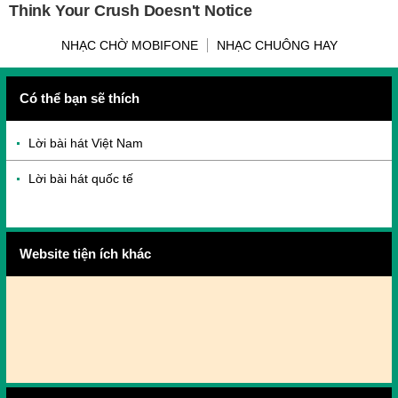
NHẠC CHỜ MOBIFONE
NHẠC CHUÔNG HAY
Có thể bạn sẽ thích
Lời bài hát Việt Nam
Lời bài hát quốc tế
Website tiện ích khác