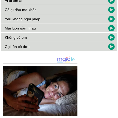
Ai đi tìm ai
Có gì đâu mà khóc
Yêu không nghỉ phép
Mãi luôn gần nhau
Không có em
Gọi tên cô đơn