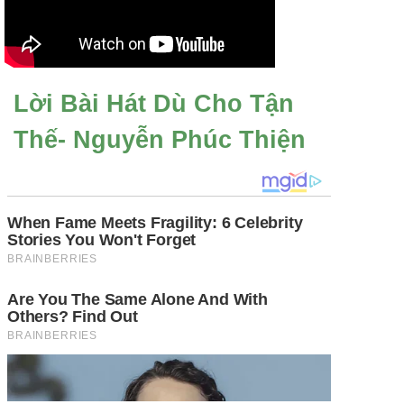
Lời Bài Hát Dù Cho Tận
Thế- Nguyễn Phúc Thiện