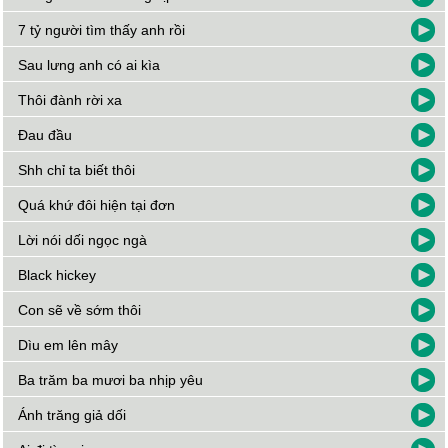
7 tỷ người tìm thấy anh rồi
Sau lưng anh có ai kìa
Thôi đành rời xa
Đau đầu
Shh chỉ ta biết thôi
Quá khứ đôi hiện tại đơn
Lời nói dối ngọc ngà
Black hickey
Con sẽ về sớm thôi
Dìu em lên mây
Ba trăm ba mươi ba nhịp yêu
Ánh trăng giả dối