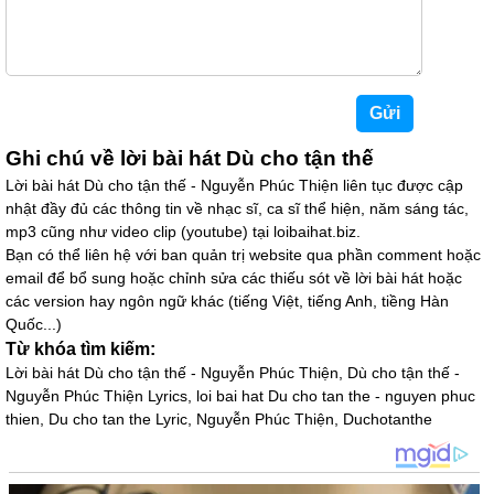
Ghi chú về lời bài hát Dù cho tận thế
Lời bài hát Dù cho tận thế - Nguyễn Phúc Thiện liên tục được cập
nhật đầy đủ các thông tin về nhạc sĩ, ca sĩ thể hiện, năm sáng tác,
mp3 cũng như video clip (youtube) tại loibaihat.biz.
Bạn có thể liên hệ với ban quản trị website qua phần comment hoặc
email để bổ sung hoặc chỉnh sửa các thiếu sót về lời bài hát hoặc
các version hay ngôn ngữ khác (tiếng Việt, tiếng Anh, tiềng Hàn
Quốc...)
Từ khóa tìm kiếm:
Lời bài hát Dù cho tận thế - Nguyễn Phúc Thiện, Dù cho tận thế -
Nguyễn Phúc Thiện Lyrics, loi bai hat Du cho tan the - nguyen phuc
thien, Du cho tan the Lyric, Nguyễn Phúc Thiện, Duchotanthe