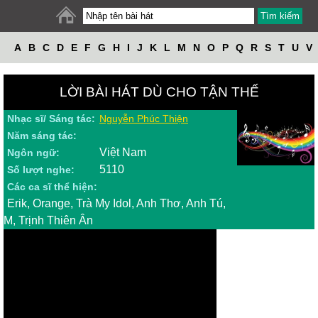
A
B
C
D
E
F
G
H
I
J
K
L
M
N
O
P
Q
R
S
T
U
V
W
X
Y
Z
LỜI BÀI HÁT DÙ CHO TẬN THẾ
Nhạc sĩ/ Sáng tác:
Nguyễn Phúc Thiện
Năm sáng tác:
Việt Nam
Ngôn ngữ:
5110
Số lượt nghe:
Các ca sĩ thể hiện:
Erik, Orange, Trà My Idol, Anh Thơ, Anh Tú,
M, Trịnh Thiên Ân