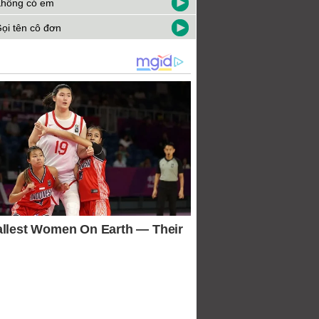
hông có em
ọi tên cô đơn