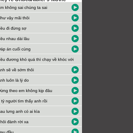
m không sai chúng ta sai
hư vậy mãi thôi
êu đi đừng sợ
êu nhau dài lâu
áp án cuối cùng
êu đương khó quá thì chạy về khóc với
h
nh sẽ về sớm thôi
nh luôn là lý do
ừng theo em không kịp đâu
 tỷ người tìm thấy anh rồi
au lưng anh có ai kìa
hôi đành rời xa
au đầu