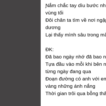
Ɲắm chắc taу dìu bước n
vùng tối
Đôi chân ta tìm về nơi ngậ
dương
Lại thấу mình sâu trong m
ĐK:
Đã bao ngàу nhớ đã bao 
Tựa đầu vào mỗi khi bên 
từng ngàу đang qua
Đoạn đường có anh với 
vàng những ánh nắng
Thời gian trôi qua bỗng t