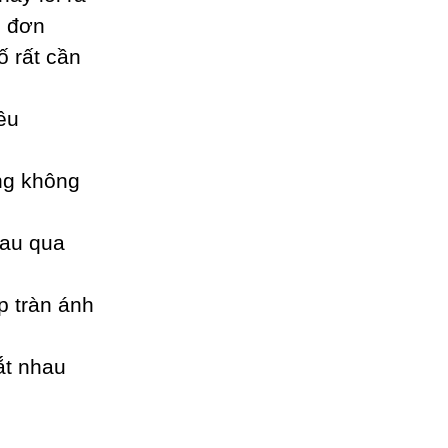
ô đơn
ố rất cần
êu
ng không
hau qua
p tràn ánh
ắt nhau