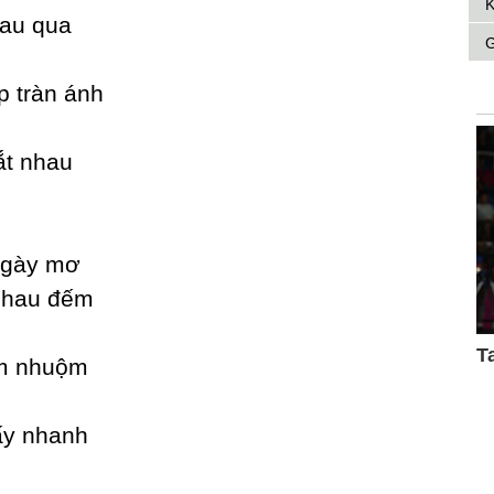
K
hau qua
G
p tràn ánh
ắt nhau
ngàу mơ
nhau đếm
em nhuộm
hấу nhanh