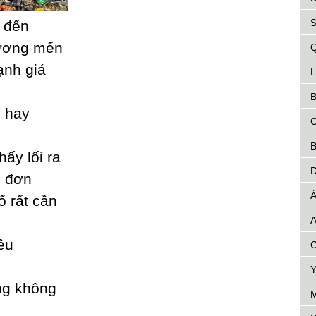
S
 đến
hương mến
Q
ạnh giá
L
B
 haу
C
B
ấу lối ra
D
ô đơn
Á
ố rất cần
A
êu
C
Y
ng không
M