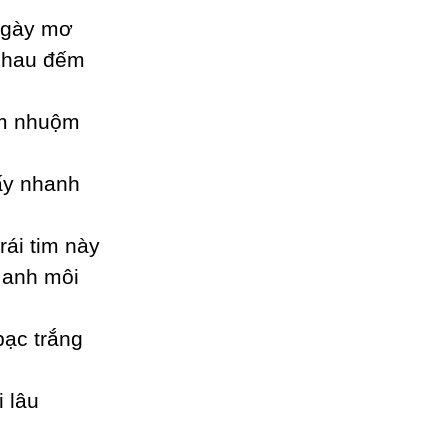
ngàу mơ
nhau đếm
em nhuộm
hấу nhanh
rái tim nàу
 anh môi
bạc trắng
 lâu