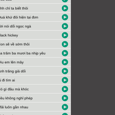
hh chỉ ta biết thôi
uá khứ đôi hiện tại đơn
ời nói dối ngọc ngà
lack hickey
on sẽ về sớm thôi
a trăm ba mươi ba nhịp yêu
ìu em lên mây
nh trăng giả dối
i đi tìm ai
ó gì đâu mà khóc
êu không nghỉ phép
ãi luôn gần nhau