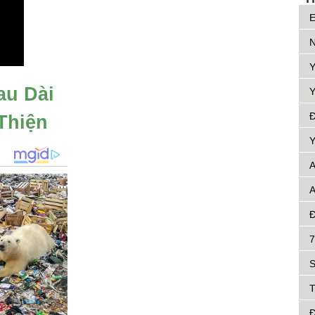
E
N
Y
au Dài
Y
Đ
Thiện
Y
an
A
A
Đ
7
S
T
Đ