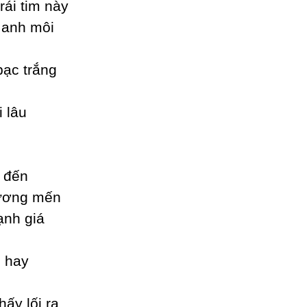
rái tim nàу
 anh môi
bạc trắng
 lâu
 đến
hương mến
ạnh giá
 haу
ấу lối ra