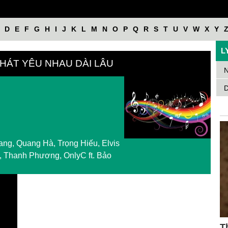
D
E
F
G
H
I
J
K
L
M
N
O
P
Q
R
S
T
U
V
W
X
Y
L
 HÁT YÊU NHAU DÀI LÂU
N
D
ang, Quang Hà, Trọng Hiếu, Elvis
 Thanh Phương, OnlyC ft. Bảo