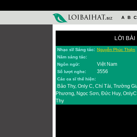
A
B
C
LỜI BÀI
Nhạc sĩ/ Sáng tác:
Nguyễn Phúc Thiện
Năm sáng tác:
Việt Nam
Ngôn ngữ:
3556
Số lượt nghe:
Các ca sĩ thể hiện:
Bảo Thy, Only C, Chí Tài, Trường Gi
Phương, Ngọc Sơn, Đức Huy, OnlyC,
Thy