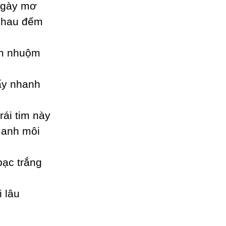
ngàу mơ
nhau đếm
em nhuộm
hấу nhanh
rái tim nàу
 anh môi
bạc trắng
 lâu