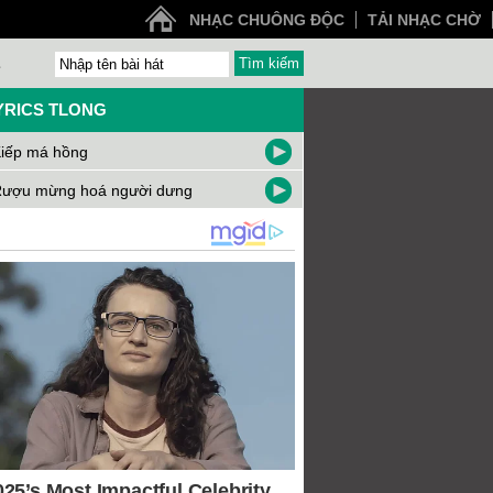
NHẠC CHUÔNG ĐỘC
TẢI NHẠC CHỜ
Z
YRICS TLONG
iếp má hồng
ượu mừng hoá người dưng