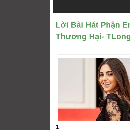
Lời Bài Hát Phận E
Thương Hại- TLon
1.