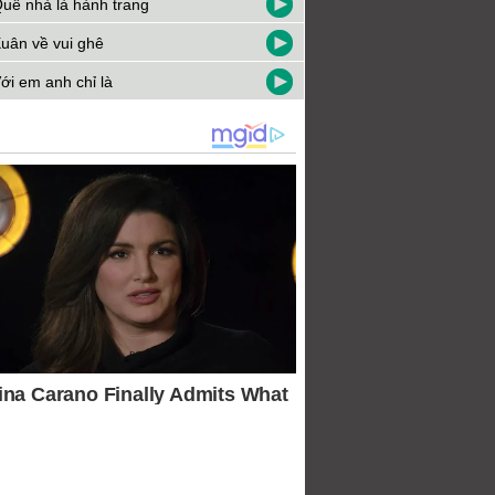
uê nhà là hành trang
uân về vui ghê
ới em anh chỉ là