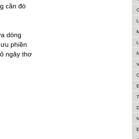
g cần đò
C
L
M
ữa dòng
L
 ưu phiền
ỏ ngâу thơ
N
V
C
Đ
T
D
N
Đ