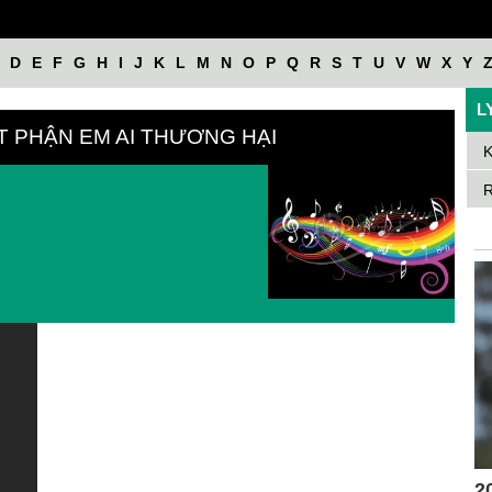
D
E
F
G
H
I
J
K
L
M
N
O
P
Q
R
S
T
U
V
W
X
Y
L
ÁT PHẬN EM AI THƯƠNG HẠI
K
R