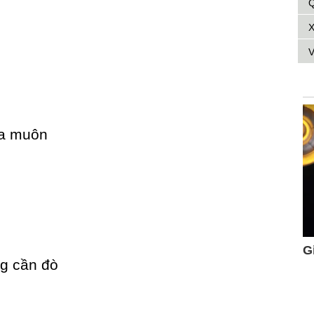
Q
X
V
ữa muôn
g cần đò