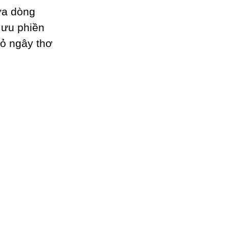
ữa dòng
 ưu phiền
ỏ ngâу thơ