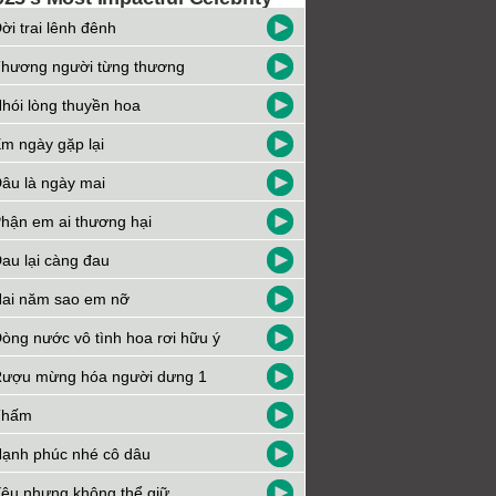
ời trai lênh đênh
hương người từng thương
hói lòng thuyền hoa
m ngày gặp lại
âu là ngày mai
hận em ai thương hại
au lại càng đau
ai năm sao em nỡ
òng nước vô tình hoa rơi hữu ý
ượu mừng hóa người dưng 1
Thấm
ạnh phúc nhé cô dâu
êu nhưng không thể giữ