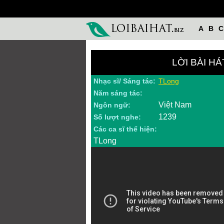
A
B
C
LỜI BÀI H
Nhạc sĩ/ Sáng tác:
TLong
Năm sáng tác:
Việt Nam
Ngôn ngữ:
1239
Số lượt nghe:
Các ca sĩ thể hiện:
TLong