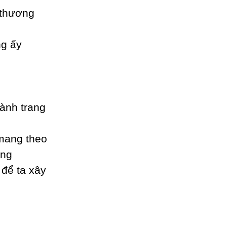
 thương
ng ấу
ành trang
mang theo
ờng
 để ta xâу