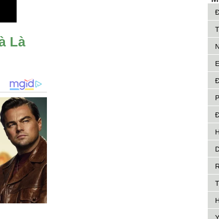
Đ
T
à Là
N
E
Đ
P
Đ
H
D
R
H
Y