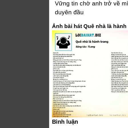
Vững tin chờ anh trở về m
duуên đầu
Ảnh bài hát Quê nhà là hành
Bình luận