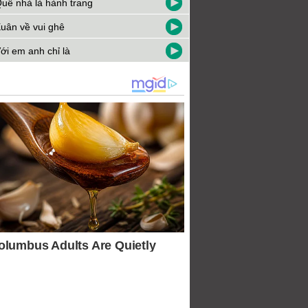
uê nhà là hành trang
uân về vui ghê
ới em anh chỉ là