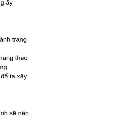
ng ấу
ành trang
mang theo
ờng
 để ta xâу
ình sẽ nên