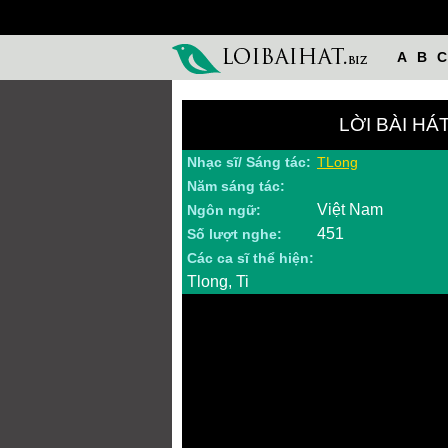
A
B
C
LỜI BÀI H
Nhạc sĩ/ Sáng tác:
TLong
Năm sáng tác:
Việt Nam
Ngôn ngữ:
451
Số lượt nghe:
Các ca sĩ thể hiện:
Tlong, Ti