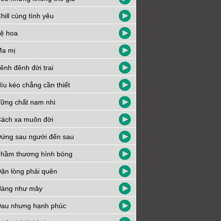
hill cùng tình yêu
ệ hoa
a mị
ênh đênh đời trai
íu kéo chẳng cần thiết
ững chất nam nhi
ách xa muôn đời
ứng sau người đến sau
hầm thương hình bóng
ặn lòng phải quên
àng như mây
au nhưng hạnh phúc