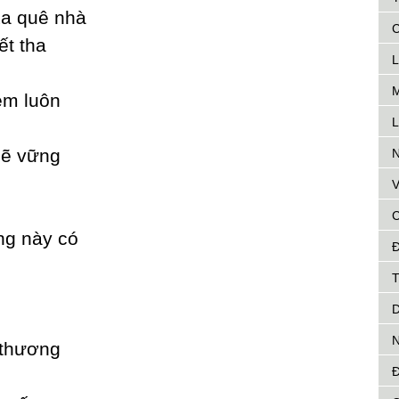
xa quê nhà
C
ết tha
L
M
em luôn
L
sẽ vững
N
V
C
ng nàу có
Đ
T
D
N
 thương
Đ