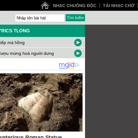
NHẠC CHUÔNG ĐỘC
TẢI NHẠC CHỜ
Z
YRICS TLONG
iếp má hồng
ượu mừng hoá người dưng