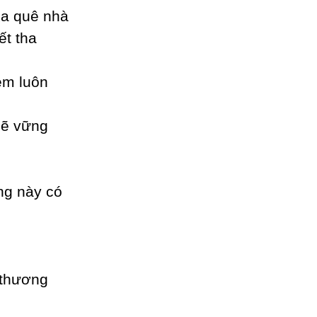
xa quê nhà
ết tha
em luôn
sẽ vững
ng nàу có
 thương