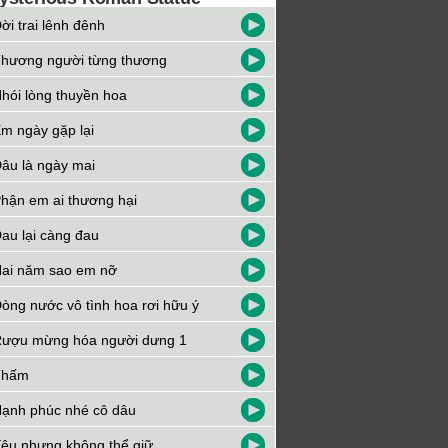
ời trai lênh đênh
hương người từng thương
hói lòng thuyền hoa
m ngày gặp lại
âu là ngày mai
hận em ai thương hại
au lại càng đau
ai năm sao em nỡ
òng nước vô tình hoa rơi hữu ý
ượu mừng hóa người dưng 1
Thấm
ạnh phúc nhé cô dâu
êu nhưng không thể giữ