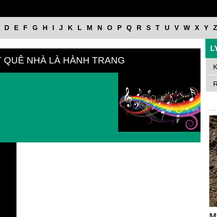
D
E
F
G
H
I
J
K
L
M
N
O
P
Q
R
S
T
U
V
W
X
Y
L
ÁT QUÊ NHÀ LÀ HÀNH TRANG
K
R