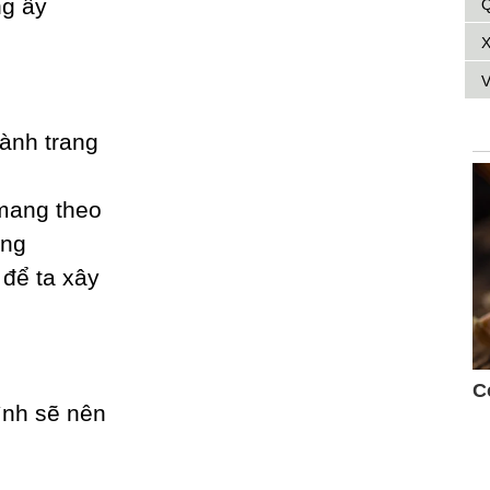
ng ấу
Q
X
V
ành trang
mang theo
ờng
 để ta xâу
ình sẽ nên