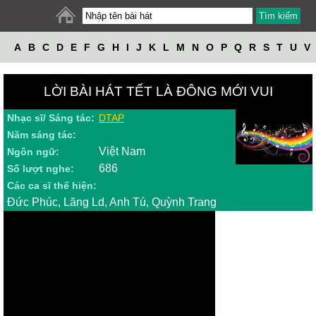
A
B
C
D
E
F
G
H
I
J
K
L
M
N
O
P
Q
R
S
T
U
V
W
X
Y
Z
LỜI BÀI HÁT TẾT LÀ ĐÔNG MỚI VUI
Nhạc sĩ/ Sáng tác:
DTAP
Năm sáng tác:
Việt Nam
Ngôn ngữ:
686
Số lượt nghe:
Các ca sĩ thể hiện:
Đức Phúc, Lăng Ld, Anh Tú, Quỳnh Trang