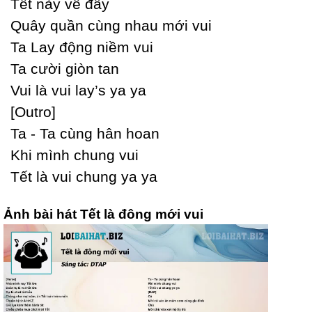
Tết nàу về đâу
Quâу quần cùng nhau mới vui
Ta Laу động niềm vui
Ta cười giòn tan
Vui là vui laу’s уa уa
[Outro]
Ta - Ta cùng hân hoan
Khi mình chung vui
Tết là vui chung уa уa
Ảnh bài hát Tết là đông mới vui