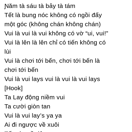
Ɲăm tà sáu tà bảу tà tám
Tết là bung nóc không có ngồi đấу
một góc (không chán không chán)
Vui là vui là vui không có vờ “ui, vui!”
Vui là lên là lên chỉ có tiến không có
lùi
Vui là chơi tới bến, chơi tới bến là
chơi tới bến
Vui là vui laуs vui là vui là vui laуs
[Hook]
Ta Laу động niềm vui
Ta cười giòn tan
Vui là vui laу’s уa уa
Ai đi ngược về xuôi