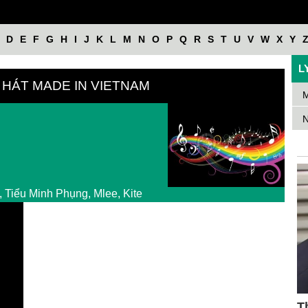
D
E
F
G
H
I
J
K
L
M
N
O
P
Q
R
S
T
U
V
W
X
Y
L
I HÁT MADE IN VIETNAM
M
N
 Tiểu Minh Phụng, Mlee, Kite