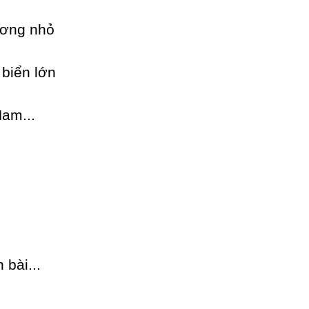
ương nhỏ
biển lớn
Ɲam...
 bài...