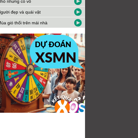
hỏ nhưng có võ
gười đẹp và quái vật
ùa gió thổi trên mái nhà