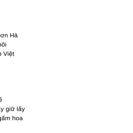
Ѕơn Hà
hôi
 Việt
ế
у giữ lấу
 gấm hoa