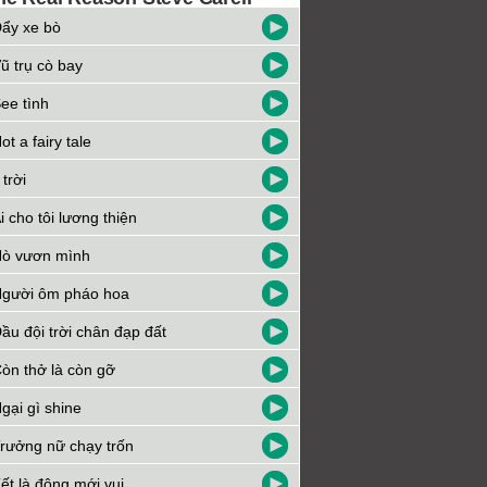
ẩy xe bò
ũ trụ cò bay
ee tình
ot a fairy tale
 trời
i cho tôi lương thiện
ò vươn mình
gười ôm pháo hoa
ầu đội trời chân đạp đất
òn thở là còn gỡ
gại gì shine
rưởng nữ chạy trốn
ết là đông mới vui