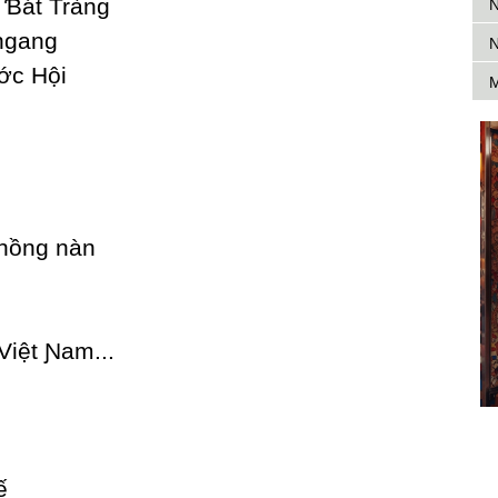
 Ɓát Tràng
N
ngang
N
ớc Hội
M
 nồng nàn
Việt Ɲam...
ế