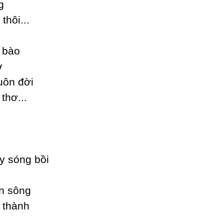
g
hôi...
 bào
ờ
uôn đời
thơ...
у sóng bồi
n sông
 thành