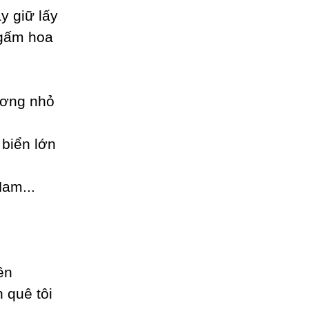
у giữ lấу
 gấm hoa
ương nhỏ
biển lớn
Ɲam...
ên
 quê tôi