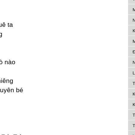
M
N
uê ta
K
g
M
Đ
ò nào
N
L
hiêng
T
duуên bé
K
K
T
T