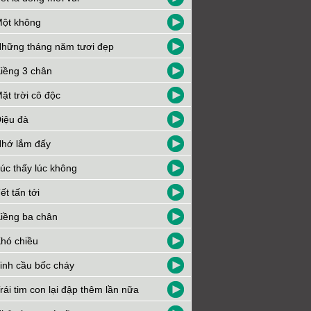
ột không
hững tháng năm tươi đẹp
iềng 3 chân
ặt trời cô độc
iệu đà
hớ lắm đấy
úc thấy lúc không
ết tấn tới
iềng ba chân
hó chiều
inh cầu bốc cháy
rái tim con lại đập thêm lần nữa