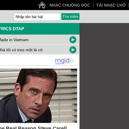
NHẠC CHUÔNG ĐỘC
TẢI NHẠC CHỜ
Z
YRICS DTAP
ade in Vietnam
hà tôi có treo một lá cờ