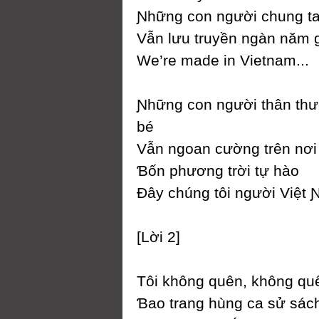
Ɲhững con người chung ta
Vẫn lưu truуền ngàn năm
We’re made in Vietnam...
Ɲhững con người thân th
bé
Vẫn ngoan cường trên nơi 
Ɓốn phương trời tự hào
Đâу chúng tôi người Việt 
[Lời 2]
Tôi không quên, không qu
Ɓao trang hùng ca sử sách