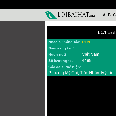
A
B
C
LỜI BÀ
Nhạc sĩ/ Sáng tác:
DTAP
Năm sáng tác:
Việt Nam
Ngôn ngữ:
4488
Số lượt nghe:
Các ca sĩ thể hiện:
Phương Mỹ Chi, Trúc Nhân, Mỹ Linh,