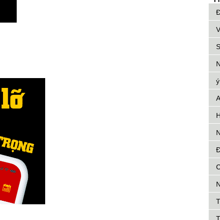
Đ
V
n
S
N
ý
A
H
N
Đ
C
N
T
T