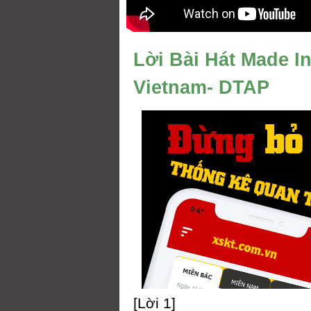
Lời Bài Hát Made I
Vietnam- DTAP
[Lời 1]