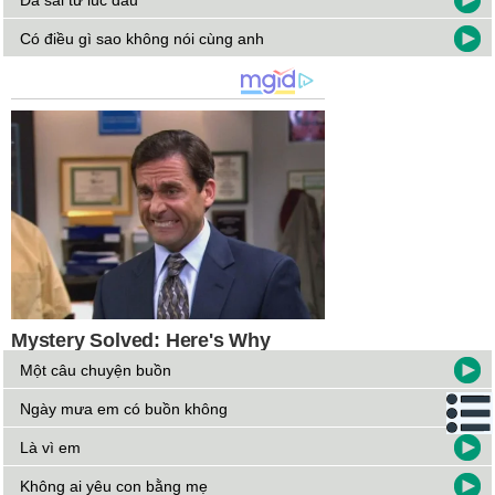
Đã sai từ lúc đầu
Có điều gì sao không nói cùng anh
Một câu chuyện buồn
Ngày mưa em có buồn không
Là vì em
Không ai yêu con bằng mẹ