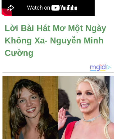
Lời Bài Hát Mơ Một Ngày
Không Xa- Nguyễn Minh
Cường