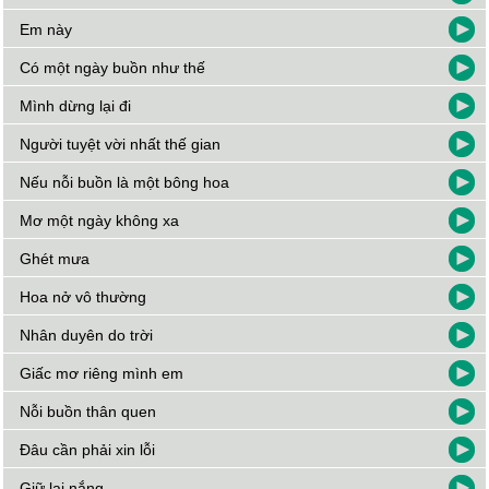
Em này
Có một ngày buồn như thế
Mình dừng lại đi
Người tuyệt vời nhất thế gian
Nếu nỗi buồn là một bông hoa
Mơ một ngày không xa
Ghét mưa
Hoa nở vô thường
Nhân duyên do trời
Giấc mơ riêng mình em
Nỗi buồn thân quen
Đâu cần phải xin lỗi
Giữ lại nắng