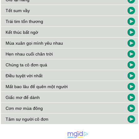
Tết sum vầy
Trái tim tổn thương
Kết thúc bất ngờ
Mùa xuân gọi mình yêu nhau
Hẹn nhau cuối chân trời
Chúng ta cô đơn quá
Điều tuyệt vời nhất
Mất bao lâu để quên một người
Giấc mơ để dành
Cơn mơ mùa đông
Tâm sự người cô đơn