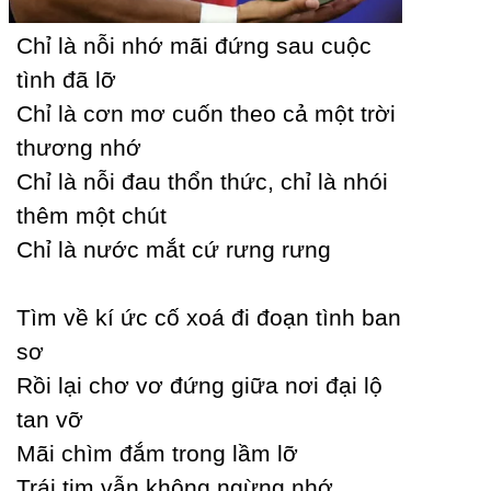
Ϲhỉ là nỗi nhớ mãi đứng sau cuộc
tình đã lỡ
Ϲhỉ là cơn mơ cuốn theo cả một trời
thương nhớ
Ϲhỉ là nỗi đau thổn thức, chỉ là nhói
thêm một chút
Ϲhỉ là nước mắt cứ rưng rưng
Tìm về kí ức cố xoá đi đoạn tình ban
sơ
Rồi lại chơ vơ đứng giữa nơi đại lộ
tan vỡ
Mãi chìm đắm trong lầm lỡ
Trái tim vẫn không ngừng nhớ