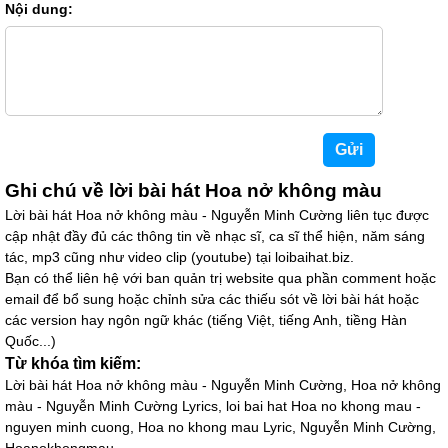
Nội dung:
ngọc nhi
03/06/21 19:28
hay ghê lun ă
cute
02/05/21 10:34
Hay
wwwwwwwww
22/04/21 16:39
Ghi chú về lời bài hát Hoa nở không màu
Hay
Lời bài hát Hoa nở không màu - Nguyễn Minh Cường liên tục được
cập nhật đầy đủ các thông tin về nhạc sĩ, ca sĩ thể hiện, năm sáng
linh
19/04/21 12:07
tác, mp3 cũng như video clip (youtube) tại loibaihat.biz.
Bạn có thể liên hệ với ban quản trị website qua phần comment hoặc
hay
email để bổ sung hoặc chỉnh sửa các thiếu sót về lời bài hát hoặc
các version hay ngôn ngữ khác (tiếng Việt, tiếng Anh, tiềng Hàn
Ánh phương
07/04/21 14:11
Quốc...)
:33 Hát hay lắm luôn
Từ khóa tìm kiếm:
Lời bài hát Hoa nở không màu - Nguyễn Minh Cường, Hoa nở không
lộc lá
31/03/21 14:07
màu - Nguyễn Minh Cường Lyrics, loi bai hat Hoa no khong mau -
nguyen minh cuong, Hoa no khong mau Lyric, Nguyễn Minh Cường,
phương đồng hát dở quá