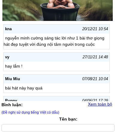
kna
20/12/21 10:54
nguyễn minh cường sáng tác lời như 1 bài thơ giọng
hát đẹp tuyệt vời đúng nội tâm người trong cuộc
vy
27/11/21 14:48
hay lắm !
Miu Miu
07/08/21 10:04
bài hát này hay quá
Puppy
04/06/21 17:29
Xem toàn bộ
Bình luận:
Bài hát hay lắm!
(Đề nghị sử dụng tiếng Việt có dấu)
Tên bạn:
Puppy
04/06/21 17:29
Bài hay lắm!