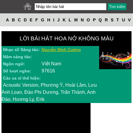
A
B
C
D
E
F
G
H
I
J
K
L
M
N
O
P
Q
R
S
T
U
V
W
X
Y
Z
LỜI BÀI HÁT HOA NỞ KHÔNG MÀU
Nhạc sĩ/ Sáng tác:
Nguyễn Minh Cường
Năm sáng tác:
Việt Nam
Ngôn ngữ:
97616
Số lượt nghe:
Các ca sĩ thể hiện:
Acoustic Version, Phương Ý, Hoài Lâm, Lưu
Ánh Loan, Đào Phi Dương, Trấn Thành, Anh
Đào, Hương Ly, Erik