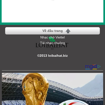
Về đầu trang
Nhạc chờ Viettel
Tải nhạc chuông
©2013 loibaihat.biz