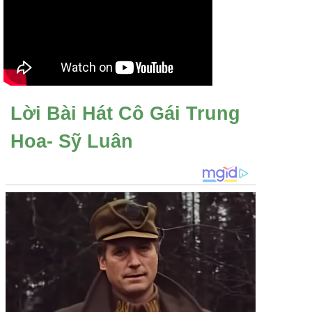
Lời Bài Hát Cô Gái Trung
Hoa- Sỹ Luân