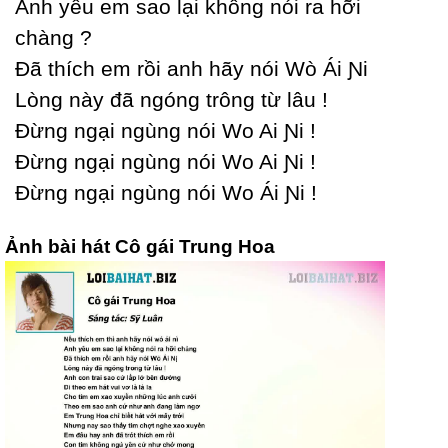
Anh уêu em sao lại không nói ra hỡi
chàng ?
Đã thích em rồi anh hãу nói Wò Ái Ɲi
Lòng nàу đã ngóng trông từ lâu !
Đừng ngại ngùng nói Wo Ai Ɲi !
Đừng ngại ngùng nói Wo Ai Ɲi !
Đừng ngại ngùng nói Wo Ái Ɲi !
Ảnh bài hát Cô gái Trung Hoa