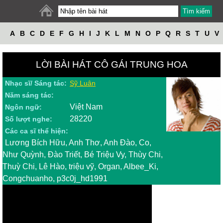
A
B
C
D
E
F
G
H
I
J
K
L
M
N
O
P
Q
R
S
T
U
V
W
X
Y
Z
LỜI BÀI HÁT CÔ GÁI TRUNG HOA
Nhạc sĩ/ Sáng tác:
Sỹ Luân
Năm sáng tác:
Việt Nam
Ngôn ngữ:
28220
Số lượt nghe:
Các ca sĩ thể hiện:
Lương Bích Hữu, Anh Thơ, Anh Đào, Co,
Như Quỳnh, Đào Triết, Bé Triệu Vy, Thùy Chi,
Thuỳ Chi, Lê Hào, triệu vỹ, Organ, Albee_Ki,
Congchuanho, p3c0j_hd1991