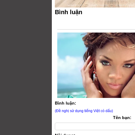
Bình luận
Bình luận:
(Đề nghị sử dụng tiếng Việt có dấu)
Tên bạn: