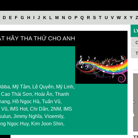
D
E
F
G
H
I
J
K
L
M
N
O
P
Q
R
S
T
U
V
W
X
Y
L
HÁT HÃY THA THỨ CHO ANH
C
T
Abba, Mỹ Tâm, Lệ Quyên, Mỹ Linh,
, Cao Thái Sơn, Hoài Ân, Thanh
ang, Hồ Ngọc Hà, Tuấn Vũ,
Vũ, IMS Hot, Chi Dân, 2NM, IMS
ulun, Jimmy Nghĩa, Vioemily,
ng Ngọc Huy, Kim Joon Shin,