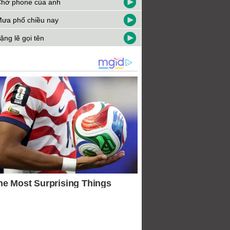
hờ phone của anh
ưa phố chiều nay
ặng lẽ gọi tên