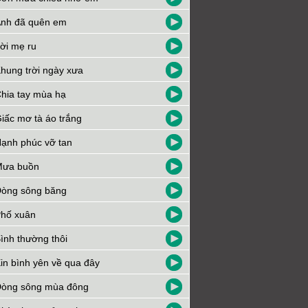
nh đã quên em
ời mẹ ru
hung trời ngày xưa
hia tay mùa hạ
iấc mơ tà áo trắng
ạnh phúc vỡ tan
Mưa buồn
òng sông băng
hố xuân
ình thường thôi
in bình yên về qua đây
òng sông mùa đông