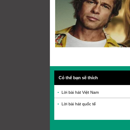
Có thể bạn sẽ thích
Lời bài hát Việt Nam
Lời bài hát quốc tế