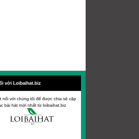
ối với Loibaihat.biz
t nối với chúng tôi để được chia sẻ cập
c bài hát mới nhất từ loibaihat.biz