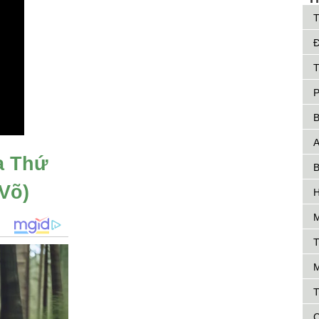
T
Đ
T
P
B
A
a Thứ
B
Võ)
H
M
M
T
C