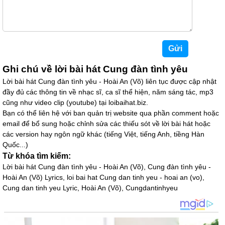
Ghi chú về lời bài hát Cung đàn tình yêu
Lời bài hát Cung đàn tình yêu - Hoài An (Võ) liên tục được cập nhật
đầy đủ các thông tin về nhạc sĩ, ca sĩ thể hiện, năm sáng tác, mp3
cũng như video clip (youtube) tại loibaihat.biz.
Bạn có thể liên hệ với ban quản trị website qua phần comment hoặc
email để bổ sung hoặc chỉnh sửa các thiếu sót về lời bài hát hoặc
các version hay ngôn ngữ khác (tiếng Việt, tiếng Anh, tiềng Hàn
Quốc...)
Từ khóa tìm kiếm:
Lời bài hát Cung đàn tình yêu - Hoài An (Võ), Cung đàn tình yêu -
Hoài An (Võ) Lyrics, loi bai hat Cung dan tinh yeu - hoai an (vo),
Cung dan tinh yeu Lyric, Hoài An (Võ), Cungdantinhyeu