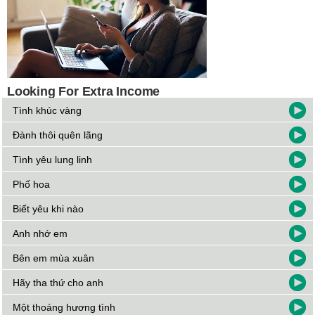
Tình khúc vàng
Đành thôi quên lãng
Tình yêu lung linh
Phố hoa
Biết yêu khi nào
Anh nhớ em
Bên em mùa xuân
Hãy tha thứ cho anh
Một thoáng hương tình