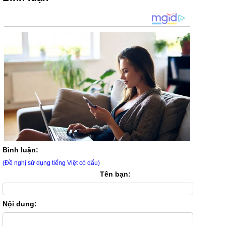
Bình luận:
(Đề nghị sử dụng tiếng Việt có dấu)
Tên bạn:
Nội dung: