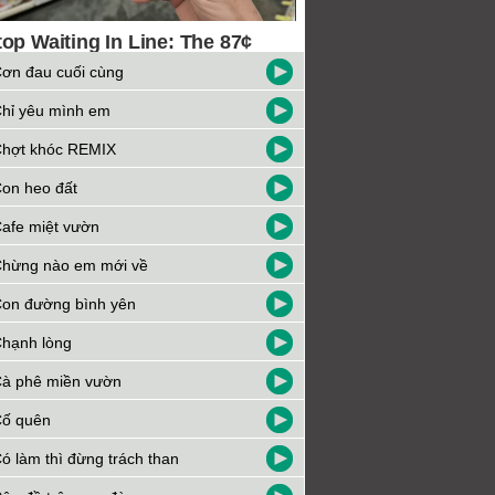
ơn đau cuối cùng
hỉ yêu mình em
hợt khóc REMIX
on heo đất
afe miệt vườn
hừng nào em mới về
on đường bình yên
hạnh lòng
à phê miền vườn
ố quên
ó làm thì đừng trách than