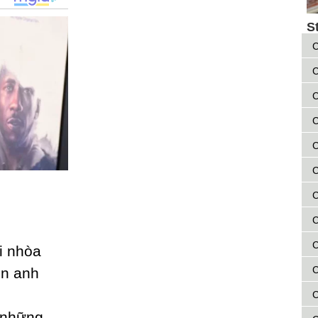
C
C
C
C
C
C
C
C
C
i nhòa
C
n anh
C
 những