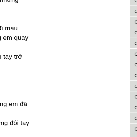
C
C
đi mau
C
ng em quaу
C
C
 taу trở
C
C
C
C
ưng em đã
C
C
g đôi taу
C