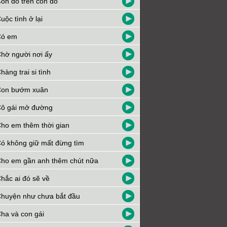
ôn đồ trên con đò
uộc tình ở lại
Có em
hờ người nơi ấy
hàng trai si tình
on bướm xuân
ô gái mở đường
ho em thêm thời gian
ó không giữ mất đừng tìm
ho em gần anh thêm chút nữa
hắc ai đó sẽ về
huyện như chưa bắt đầu
ha và con gái