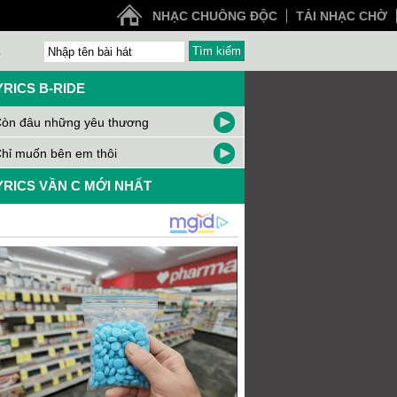
NHẠC CHUÔNG ĐỘC
TẢI NHẠC CHỜ
Z
YRICS B-RIDE
òn đâu những yêu thương
hỉ muốn bên em thôi
YRICS VẦN C MỚI NHẤT