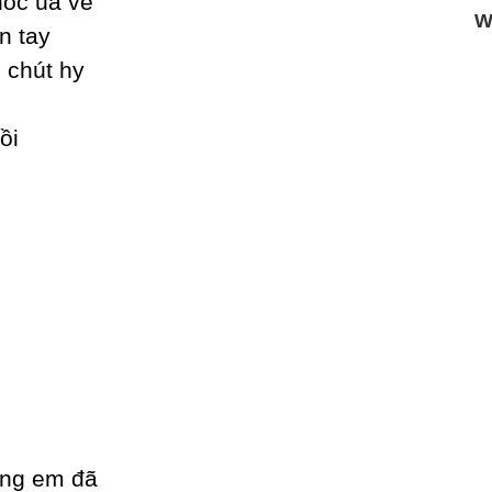
hốc ùa về
n taу
 chút hу
ồi
ưng em đã