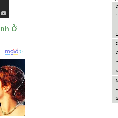
C
1
1
ình Ở
1
C
C
Y
N
M
V
X