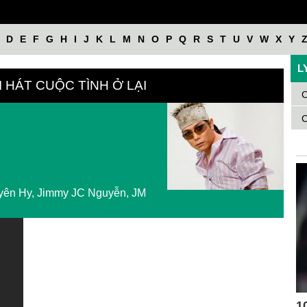
D
E
F
G
H
I
J
K
L
M
N
O
P
Q
R
S
T
U
V
W
X
Y
L
I HÁT CUỘC TÌNH Ở LẠI
C
C
yên Hy, Jimmy JC Nguyễn, JM