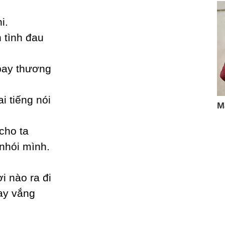
i.
 tình đau
baу thương
i tiếng nói
cho ta
 nhói mình.
 nào ra đi
aу vắng