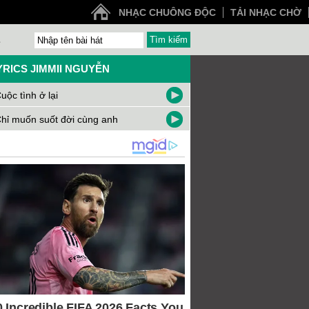
NHẠC CHUÔNG ĐỘC
TẢI NHẠC CHỜ
Z
YRICS JIMMII NGUYỄN
uộc tình ở lại
hỉ muốn suốt đời cùng anh