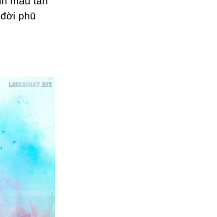
ình mau tan
 đời phũ