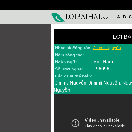
A
B
C
LỜI BÀ
Nhạc sĩ/ Sáng tác:
Jimmii Nguyễn
Năm sáng tác:
Việt Nam
Ngôn ngữ:
196096
Số lượt nghe:
Các ca sĩ thể hiện:
Jimmy Nguyễn, Jimmii Nguyễn, Ngu
Nguyễn