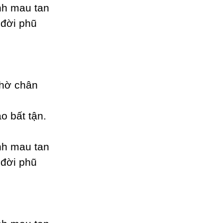
ình mau tan
 đời phũ
chờ chân
o bất tận.
ình mau tan
 đời phũ