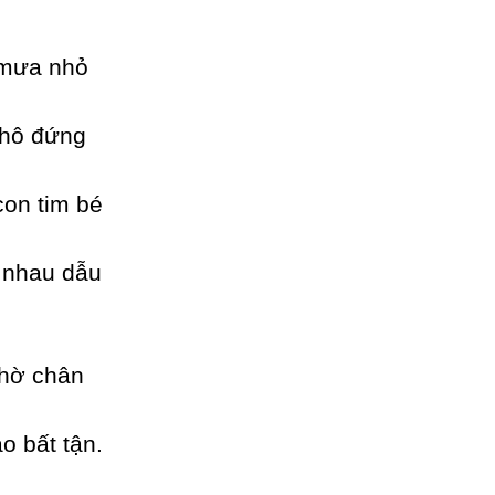
 mưa nhỏ
khô đứng
 con tim bé
i nhau dẫu
chờ chân
o bất tận.