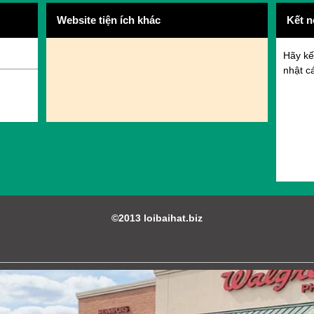
Website tiện ích khác
Kết n
Hãy kế
nhật cá
©2013 loibaihat.biz