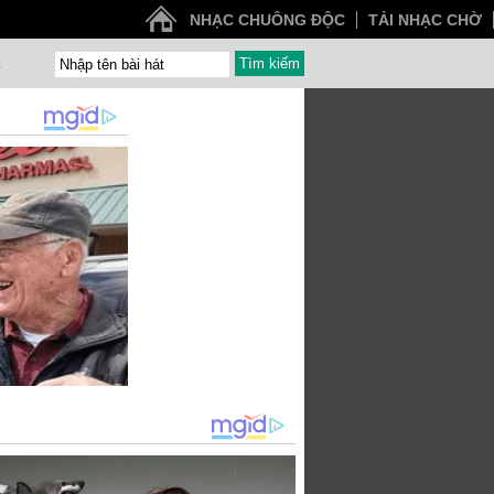
NHẠC CHUÔNG ĐỘC
TẢI NHẠC CHỜ
Z