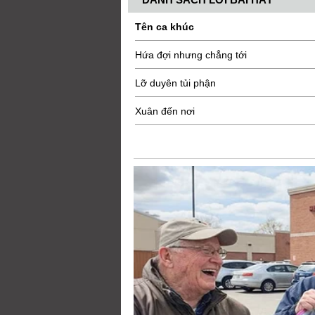
Tên ca khúc
Hứa đợi nhưng chẳng tới
Lỡ duyên tủi phận
Xuân đến nơi