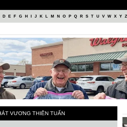
D
E
F
G
H
I
J
K
L
M
N
O
P
Q
R
S
T
U
V
W
X
Y
 HÁT VƯƠNG THIÊN TUẤN