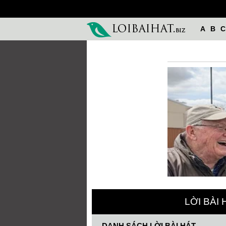
A
B
C
LỜI BÀI
DANH SÁCH LỜI BÀI HÁT