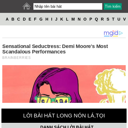
A
B
C
D
E
F
G
H
I
J
K
L
M
N
O
P
Q
R
S
T
U
V
W
X
Y
Z
LỜI BÀI HÁT LONG NÓN LÁ,TỌI
DANH SÁCH LỜI BÀI HÁT