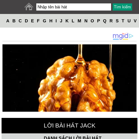
A
B
C
D
E
F
G
H
I
J
K
L
M
N
O
P
Q
R
S
T
U
V
W
X
Y
Z
LỜI BÀI HÁT JACK
DANH SÁCH LỜI BÀI HÁT