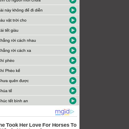
nh có người mới chưa
ài này không để đi diễn
áu vật trời cho
ái tết giàu
hẳng rời cách nhau
hẳng rời cách xa
hí phèo
hí Phèo kể
hưa quên được
húa tể
húc tết bình an