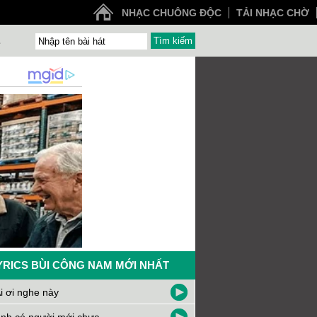
NHẠC CHUÔNG ĐỘC
TẢI NHẠC CHỜ
Z
YRICS BÙI CÔNG NAM MỚI NHẤT
i ơi nghe này