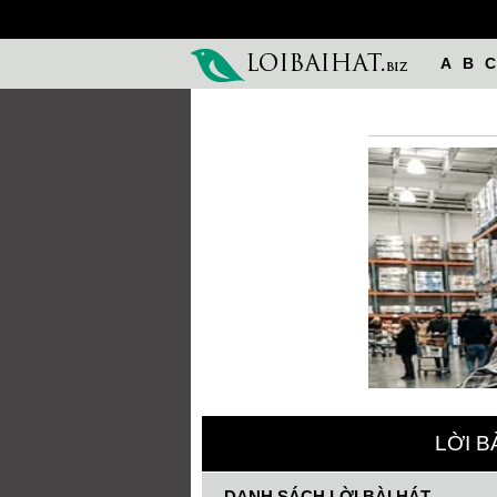
A
B
C
LỜI B
DANH SÁCH LỜI BÀI HÁT