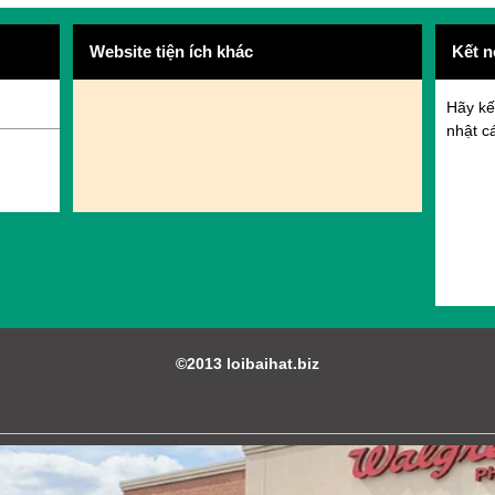
Website tiện ích khác
Kết n
Hãy kế
nhật cá
©2013 loibaihat.biz