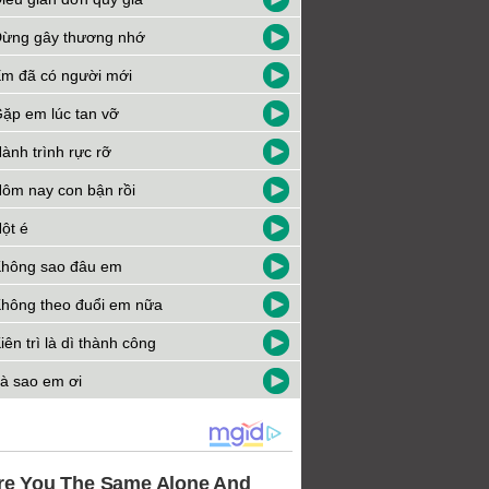
ừng gây thương nhớ
m đã có người mới
ặp em lúc tan vỡ
ành trình rực rỡ
ôm nay con bận rồi
ột é
hông sao đâu em
hông theo đuổi em nữa
iên trì là dì thành công
à sao em ơi