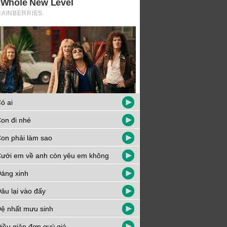
ó ai
on đi nhé
on phải làm sao
ưới em về anh còn yêu em không
áng xinh
âu lại vào đấy
ệ nhất mưu sinh
iều giản đơn quý giá