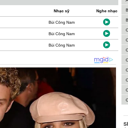
A
B
Nhạc sỹ
Nghe nhạc
B
Bùi Công Nam
C
Bùi Công Nam
C
Bùi Công Nam
C
C
C
C
C
C