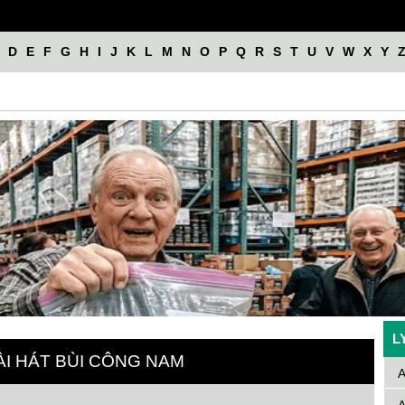
D
E
F
G
H
I
J
K
L
M
N
O
P
Q
R
S
T
U
V
W
X
Y
L
ÀI HÁT BÙI CÔNG NAM
A