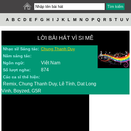
A
B
C
D
E
F
G
H
I
J
K
L
M
N
O
P
Q
R
S
T
U
V
W
X
Y
Z
LỜI BÀI HÁT VÌ SI MÊ
Nhạc sĩ/ Sáng tác:
Chung Thanh Duy
Năm sáng tác:
Việt Nam
Ngôn ngữ:
874
Số lượt nghe:
Các ca sĩ thể hiện:
Remix, Chung Thanh Duy, Lê Tính, Dat Long
Vinh, Boyzed, G5R