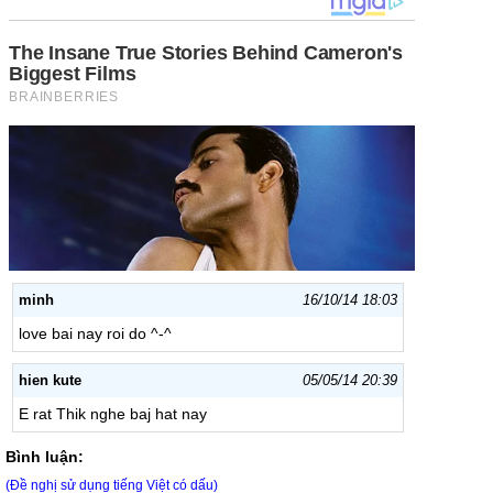
minh
16/10/14 18:03
love bai nay roi do ^-^
hien kute
05/05/14 20:39
E rat Thik nghe baj hat nay
Bình luận:
(Đề nghị sử dụng tiếng Việt có dấu)