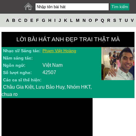
A
B
C
D
E
F
G
H
I
J
K
L
M
N
O
P
Q
R
S
T
U
V
W
X
Y
Z
LỜI BÀI HÁT ANH ĐẸP TRAI THẬT MÀ
Nhạc sĩ/ Sáng tác:
Phạm Việt Hoàng
Năm sáng tác:
Việt Nam
Ngôn ngữ:
42507
Số lượt nghe:
Các ca sĩ thể hiện:
Châu Gia Kiệt, Lưu Bảo Huy, Nhóm HKT,
chua ro