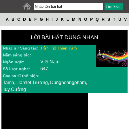
A
B
C
D
E
F
G
H
I
J
K
L
M
N
O
P
Q
R
S
T
U
V
W
X
Y
Z
LỜI BÀI HÁT DUNG NHAN
Nhạc sĩ/ Sáng tác:
Trần Tất Thiện Tâm
Năm sáng tác:
Việt Nam
Ngôn ngữ:
647
Số lượt nghe:
Các ca sĩ thể hiện:
Tama, Hamlet Trương, Dunghoangpham,
Huy Cường