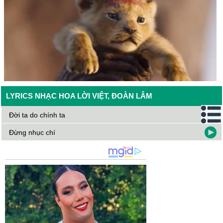
LYRICS NHẠC HOA LỜI VIỆT, ĐOÀN LÂM
Đời ta do chính ta
Đừng nhục chí