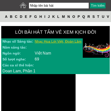
A
B
C
D
E
F
G
H
I
J
K
L
M
N
O
P
Q
R
S
T
U
V
W
X
Y
Z
LỜI BÀI HÁT TẤM VÉ XEM KỊCH ĐỜI
Nhạc sĩ/ Sáng tác:
Nhạc Hoa Lời Việt, Đoàn Lâm
Năm sáng tác:
Việt Nam
Ngôn ngữ:
69
Số lượt nghe:
Các ca sĩ thể hiện:
Doan Lam, Phần 1