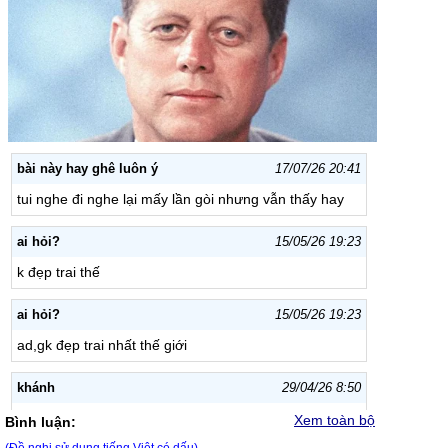
bài này hay ghê luôn ý
17/07/26 20:41
tui nghe đi nghe lại mấy lần gòi nhưng vẫn thấy hay
ai hỏi?
15/05/26 19:23
k đẹp trai thế
ai hỏi?
15/05/26 19:23
ad,gk đẹp trai nhất thế giới
khánh
29/04/26 8:50
Tôi đẹp trai nhất Việt Nam
Xem toàn bộ
Bình luận: