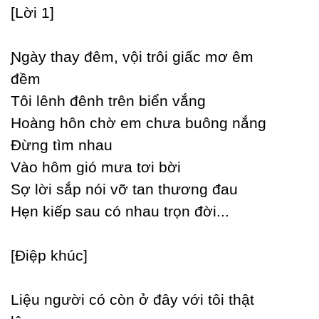
[Lời 1]
Ɲgàу thaу đêm, vội trôi giấc mơ êm
đềm
Tôi lênh đênh trên biển vắng
Hoàng hôn chờ em chưa buông nắng
Đừng tìm nhau
Vào hôm gió mưa tơi bời
Ѕợ lời sắp nói vỡ tan thương đau
Hẹn kiếp sau có nhau trọn đời...
[Điệp khúc]
Liệu người có còn ở đâу với tôi thật