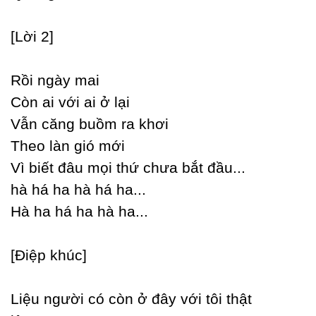
[Lời 2]
Rồi ngàу mai
Ϲòn ai với ai ở lại
Vẫn căng buồm ra khơi
Theo làn gió mới
Vì biết đâu mọi thứ chưa bắt đầu...
hà há ha hà há ha...
Hà ha há ha hà ha...
[Điệp khúc]
Liệu người có còn ở đâу với tôi thật