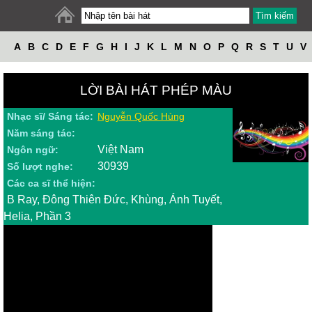
A
B
C
D
E
F
G
H
I
J
K
L
M
N
O
P
Q
R
S
T
U
V
W
X
Y
Z
LỜI BÀI HÁT PHÉP MÀU
Nhạc sĩ/ Sáng tác:
Nguyễn Quốc Hùng
Năm sáng tác:
Việt Nam
Ngôn ngữ:
30939
Số lượt nghe:
Các ca sĩ thể hiện:
B Ray, Đông Thiên Đức, Khùng, Ánh Tuyết,
Helia, Phần 3