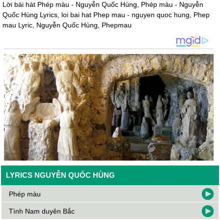
???67
19/01/26 21:20
Lời bài hát Phép màu - Nguyễn Quốc Hùng, Phép màu - Nguyễn
Quốc Hùng Lyrics, loi bai hat Phep mau - nguyen quoc hung, Phep
bài này hay quá
mau Lyric, Nguyễn Quốc Hùng, Phepmau
Y
06/01/26 17:26
I like gay
LYRICS NGUYỄN QUỐC HÙNG
Phép màu
Tình Nam duyên Bắc