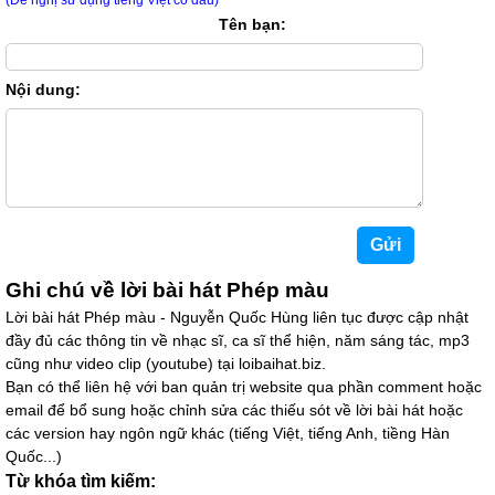
(Đề nghị sử dụng tiếng Việt có dấu)
mh
19/04/26 20:34
Tên bạn:
i like it
Nội dung:
skibidi367
08/04/26 19:34
xuất sắc
2222
06/04/26 20:36
hay quá
2222
06/04/26 20:36
Ghi chú về lời bài hát Phép màu
quá hay quá xuất sắc
Lời bài hát Phép màu - Nguyễn Quốc Hùng liên tục được cập nhật
six seven
26/03/26 13:42
đầy đủ các thông tin về nhạc sĩ, ca sĩ thể hiện, năm sáng tác, mp3
cũng như video clip (youtube) tại loibaihat.biz.
hay quá trời
Bạn có thể liên hệ với ban quản trị website qua phần comment hoặc
email để bổ sung hoặc chỉnh sửa các thiếu sót về lời bài hát hoặc
bình luận gia
10/02/26 16:35
các version hay ngôn ngữ khác (tiếng Việt, tiếng Anh, tiềng Hàn
bài này hay phết
Quốc...)
Từ khóa tìm kiếm: