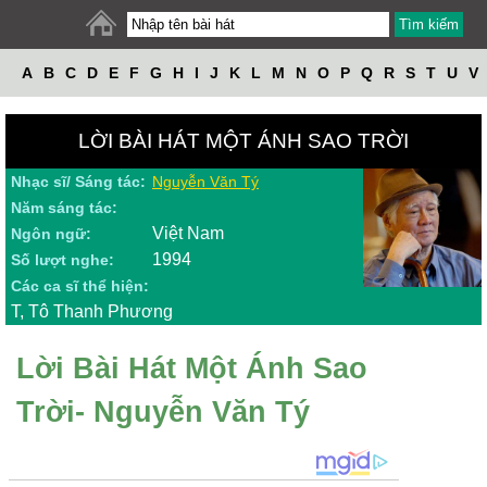
A
B
C
D
E
F
G
H
I
J
K
L
M
N
O
P
Q
R
S
T
U
V
W
X
Y
Z
LỜI BÀI HÁT MỘT ÁNH SAO TRỜI
Nhạc sĩ/ Sáng tác:
Nguyễn Văn Tý
Năm sáng tác:
Việt Nam
Ngôn ngữ:
1994
Số lượt nghe:
Các ca sĩ thể hiện:
T, Tô Thanh Phương
Lời Bài Hát Một Ánh Sao
Trời- Nguyễn Văn Tý