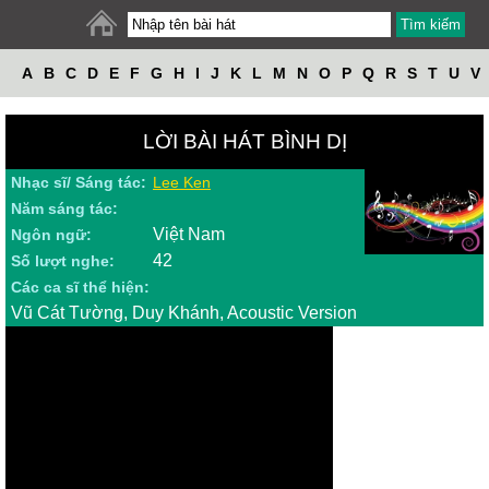
A
B
C
D
E
F
G
H
I
J
K
L
M
N
O
P
Q
R
S
T
U
V
W
X
Y
Z
LỜI BÀI HÁT BÌNH DỊ
Nhạc sĩ/ Sáng tác:
Lee Ken
Năm sáng tác:
Việt Nam
Ngôn ngữ:
42
Số lượt nghe:
Các ca sĩ thể hiện:
Vũ Cát Tường, Duy Khánh, Acoustic Version