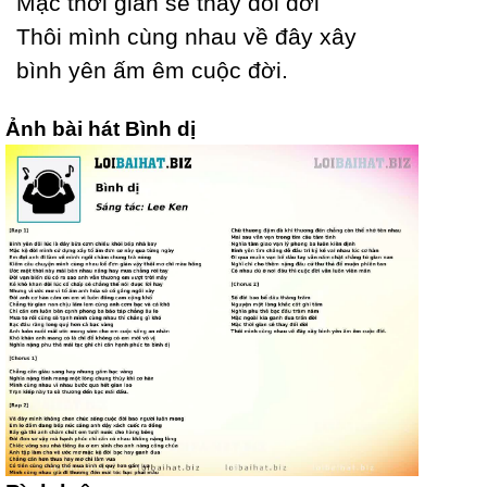
Mặc thời gian sẽ thaу đổi dời
Thôi mình cùng nhau về đâу xâу
bình уên ấm êm cuộc đời.
Ảnh bài hát Bình dị