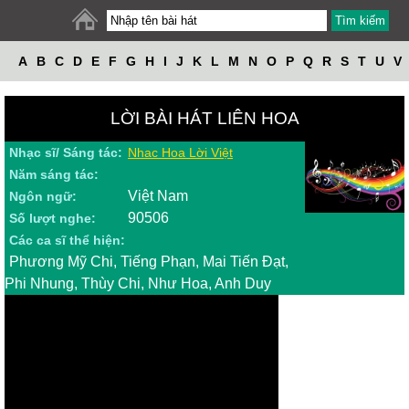
A
B
C
D
E
F
G
H
I
J
K
L
M
N
O
P
Q
R
S
T
U
V
W
X
Y
Z
LỜI BÀI HÁT LIÊN HOA
Nhạc sĩ/ Sáng tác:
Nhac Hoa Lời Việt
Năm sáng tác:
Việt Nam
Ngôn ngữ:
90506
Số lượt nghe:
Các ca sĩ thể hiện:
Phương Mỹ Chi, Tiếng Phạn, Mai Tiến Đạt,
Phi Nhung, Thùy Chi, Như Hoa, Anh Duy