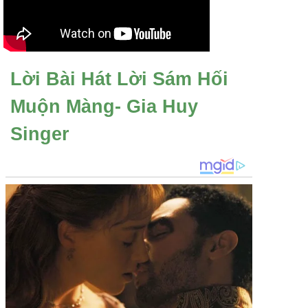
Lời Bài Hát Lời Sám Hối
Muộn Màng- Gia Huy
Singer