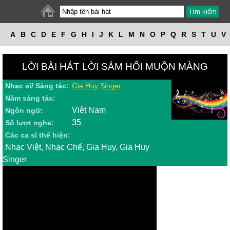
A
B
C
D
E
F
G
H
I
J
K
L
M
N
O
P
Q
R
S
T
U
V
W
X
Y
Z
LỜI BÀI HÁT LỜI SÁM HỐI MUỘN MÀNG
Nhạc sĩ/ Sáng tác:
Gia Huy Singer
Năm sáng tác:
Việt Nam
Ngôn ngữ:
35
Số lượt nghe:
Các ca sĩ thể hiện:
Nhạc Việt, Nhạc Chế, Gia Huy, Gia Huy
Singer