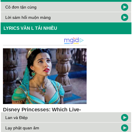
Cô đơn tận cùng
Lời sám hối muộn màng
LYRICS VẦN L TẢI NHIỀU
Lan và Điệp
Lạy phật quan âm