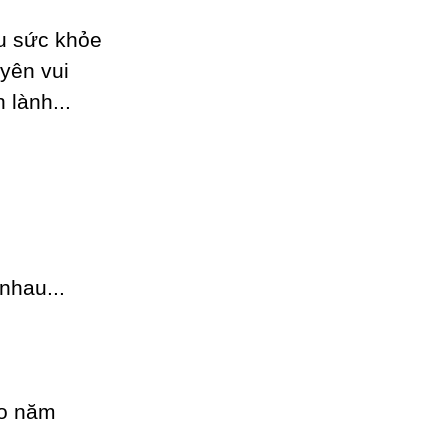
u sức khỏe
уên vui
lành...
nhau...
ào năm