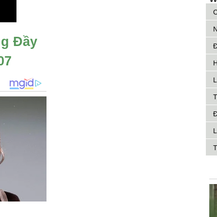
C
N
ng Đầy
Đ
07
H
L
T
Đ
L
T