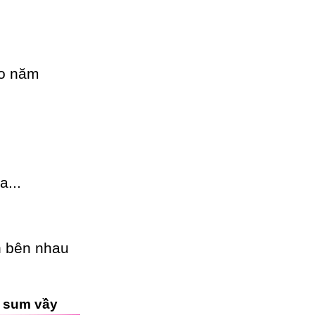
ào năm
...
n bên nhau
t sum vầy