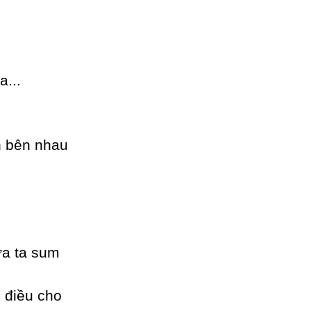
...
n bên nhau
ừa ta sum
 điều cho