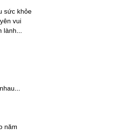
u sức khỏe
уên vui
lành...
nhau...
ào năm