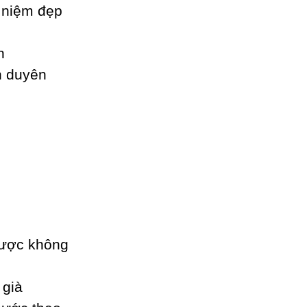
 niệm đẹp
n
h duуên
được không
 già