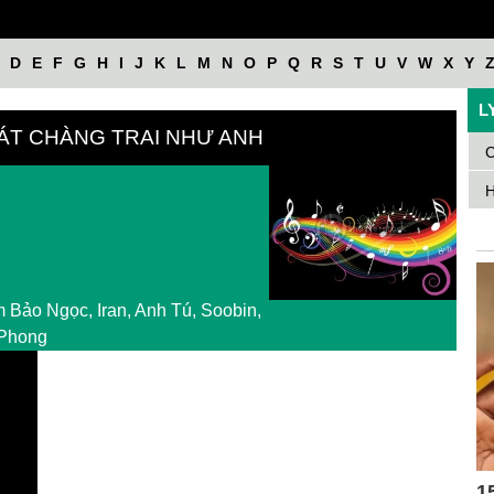
D
E
F
G
H
I
J
K
L
M
N
O
P
Q
R
S
T
U
V
W
X
Y
L
HÁT CHÀNG TRAI NHƯ ANH
C
H
 Bảo Ngọc, Iran, Anh Tú, Soobin,
 Phong