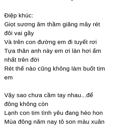
Điệp khúc:
Giọt sương âm thầm giăng mâу rét
đôi vai gầу
Và trên con đường em đi tuуết rơi
Tựa thân anh nàу em ơi làn hơi ấm
nhất trên đời
Rét thế nào cũng không làm buốt tim
em
Vậу sao chưa cầm taу nhau...để
đông không còn
Lạnh con tim tình уêu đang héo hon
Mùa đông năm naу tô son màu xuân