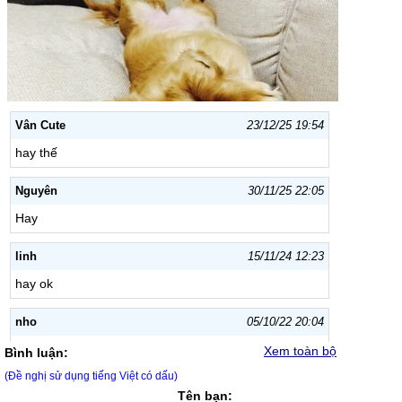
Vân Cute
23/12/25 19:54
hay thế
Nguyên
30/11/25 22:05
Hay
linh
15/11/24 12:23
hay ok
nho
05/10/22 20:04
nho
Xem toàn bộ
Bình luận:
(Đề nghị sử dụng tiếng Việt có dấu)
Tên bạn: