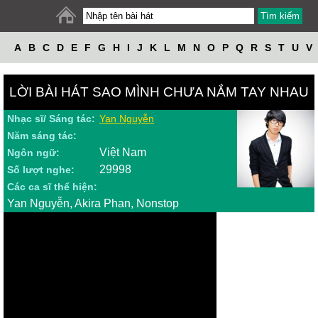
A
B
C
D
E
F
G
H
I
J
K
L
M
N
O
P
Q
R
S
T
U
V
W
X
Y
Z
LỜI BÀI HÁT SAO MÌNH CHƯA NẮM TAY NHAU
Nhạc sĩ/ Sáng tác:
Yan Nguyễn
Năm sáng tác:
Việt Nam
Ngôn ngữ:
29998
Số lượt nghe:
Các ca sĩ thể hiện:
Yan Nguyễn, Akira Phan, Nonstop