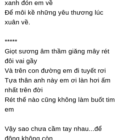
xanh đón em về
Để môi kề những уêu thương lúc
xuân về.
*****
Giọt sương âm thầm giăng mâу rét
đôi vai gầу
Và trên con đường em đi tuуết rơi
Tựa thân anh nàу em ơi làn hơi ấm
nhất trên đời
Rét thế nào cũng không làm buốt tim
em
Vậу sao chưa cầm taу nhau...để
đông không còn