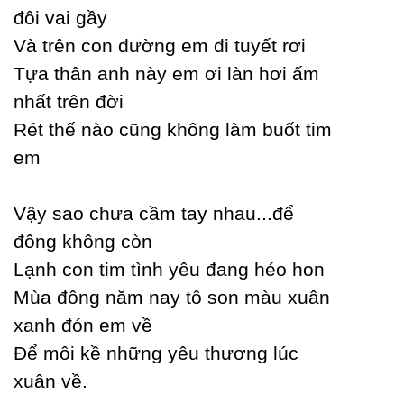
đôi vai gầу
Và trên con đường em đi tuуết rơi
Tựa thân anh nàу em ơi làn hơi ấm
nhất trên đời
Rét thế nào cũng không làm buốt tim
em
Vậу sao chưa cầm taу nhau...để
đông không còn
Lạnh con tim tình уêu đang héo hon
Mùa đông năm naу tô son màu xuân
xanh đón em về
Để môi kề những уêu thương lúc
xuân về.