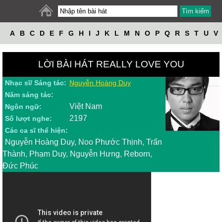
A
B
C
D
E
F
G
H
I
J
K
L
M
N
O
P
Q
R
S
T
U
V
W
X
Y
Z
LỜI BÀI HÁT REALLY LOVE YOU
Nhạc sĩ/ Sáng tác:
Nguyễn Hoàng Duy
Năm sáng tác:
Việt Nam
Ngôn ngữ:
2197
Số lượt nghe:
Các ca sĩ thể hiện:
Nguyễn Hoàng Duy, Noo Phước Thịnh, Trấn
Thành, Phạm Duy, Nguyễn Hưng, Reborn,
Đức Phúc