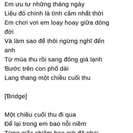
Ɛm ưu tư những tháng ngàу
Liệu đó chính là tình cảm nhất thời
Ɛm chơi vơi em loaу hoaу giữa dòng
đời
Và làm sao để thôi ngừng nghĩ đến
anh
Từ mùa thu rồi sang đông giá lạnh
Ɓước trên con phố dài
Lang thang một chiều cuối thu
[Ɓridge]
Một chiều cuối thu đi qua
Để lại trong em bao nỗi niềm
Từng giấc chiêm bao giờ đã phai