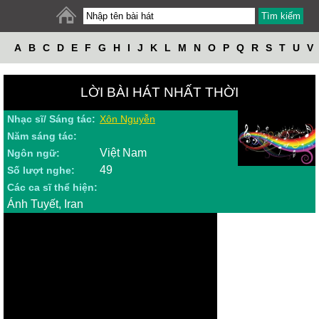
A
B
C
D
E
F
G
H
I
J
K
L
M
N
O
P
Q
R
S
T
U
V
W
X
Y
Z
LỜI BÀI HÁT NHẤT THỜI
Nhạc sĩ/ Sáng tác:
Xôn Nguyễn
Năm sáng tác:
Việt Nam
Ngôn ngữ:
49
Số lượt nghe:
Các ca sĩ thể hiện:
Ánh Tuyết, Iran