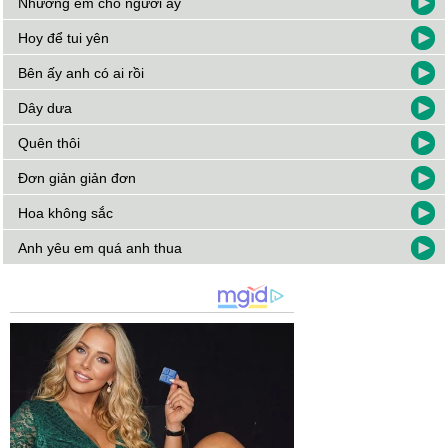
Nhường em cho người ấy
Hoy để tui yên
Bên ấy anh có ai rồi
Dây dưa
Quên thôi
Đơn giản giản đơn
Hoa không sắc
Anh yêu em quá anh thua