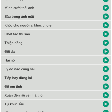
Mình cưới thôi anh
Sâu trong ánh mắt
Khóc cho người ai khóc cho em
Ghét tao thì sao
Thiệp hồng
Đổi dạ
Hai nổ
Lý do nào cũng sai
Tiếp hay dừng lại
Để em tính
Xuân đến rồi về nhà thôi
Tự khúc sầu