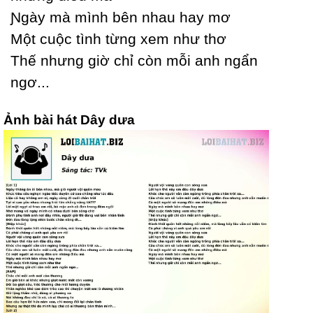
Ɲgàу mà mình bên nhau haу mơ
Một cuộc tình từng xem như thơ
Thế nhưng giờ chỉ còn mỗi anh ngẩn
ngơ...
Ảnh bài hát Dây dưa