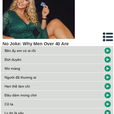
Bên ấy em có ai rồi
Đứt duyên
Mơ màng
Người đã thương ai
Hẹn thề làm chi
Đâu dám mong chờ
Cô ta
Ly do là vậy