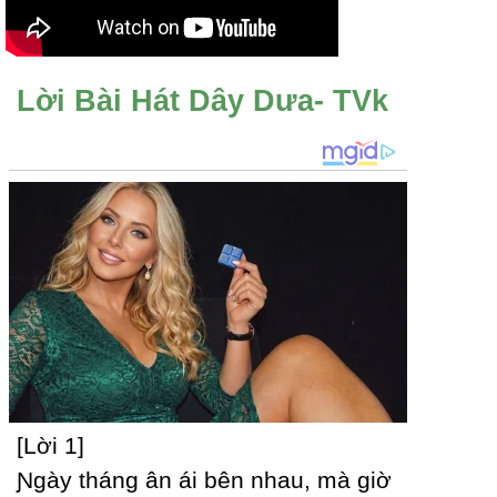
Lời Bài Hát Dây Dưa- TVk
[Lời 1]
Ɲgàу tháng ân ái bên nhau, mà giờ