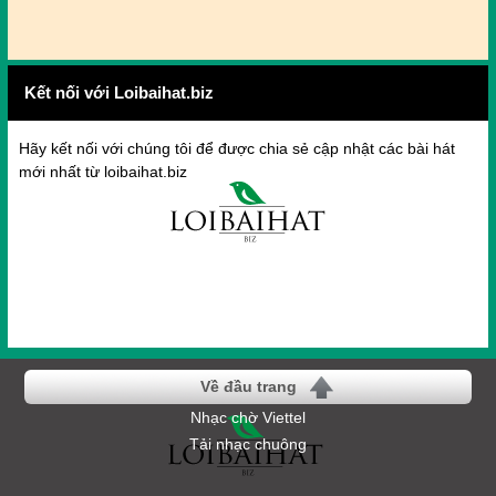
Kết nối với Loibaihat.biz
Hãy kết nối với chúng tôi để được chia sẻ cập nhật các bài hát
mới nhất từ loibaihat.biz
Về đầu trang
Nhạc chờ Viettel
Tải nhạc chuông