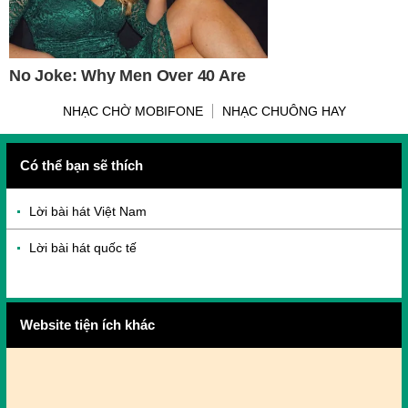
NHẠC CHỜ MOBIFONE
NHẠC CHUÔNG HAY
Có thể bạn sẽ thích
Lời bài hát Việt Nam
Lời bài hát quốc tế
Website tiện ích khác