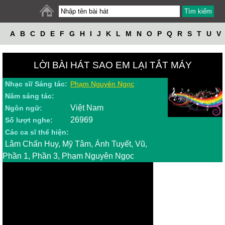
A
B
C
D
E
F
G
H
I
J
K
L
M
N
O
P
Q
R
S
T
U
V
W
X
Y
Z
LỜI BÀI HÁT SAO EM LẠI TẮT MÁY
Nhạc sĩ/ Sáng tác:
Phạm Nguyên Ngọc
Năm sáng tác:
Việt Nam
Ngôn ngữ:
26969
Số lượt nghe:
Các ca sĩ thể hiện:
Lâm Chấn Huy, Mỹ Tâm, Ánh Tuyết, Vũ,
Phần 1, Phần 3, Phạm Nguyên Ngọc