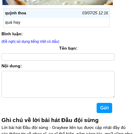
quỳnh thoa
03/07/25 12:16
quá hay
Bình luận:
(Đề nghị sử dụng tiếng Việt có dấu)
Tên bạn:
Nội dung:
Ghi chú về lời bài hát Đầu đội sừng
Lời bài hát Đầu đội sừng - Graykee liên tục được cập nhật đầy đủ
các thông tin về nhạc sĩ, ca sĩ thể hiện, năm sáng tác, mp3 cũng như