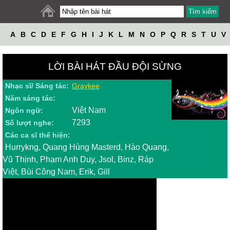
A
B
C
D
E
F
G
H
I
J
K
L
M
N
O
P
Q
R
S
T
U
V
W
X
Y
Z
LỜI BÀI HÁT ĐẦU ĐỘI SỪNG
Nhạc sĩ/ Sáng tác:
Graykee
Năm sáng tác:
Việt Nam
Ngôn ngữ:
7293
Số lượt nghe:
Các ca sĩ thể hiện:
Hurrykng, Quang Hùng Masterd, Hào Quang,
Vũ Thịnh, Phạm Anh Duy, Jsol, Binz, Ráp
Việt, Bùi Công Nam, Erik, Gill