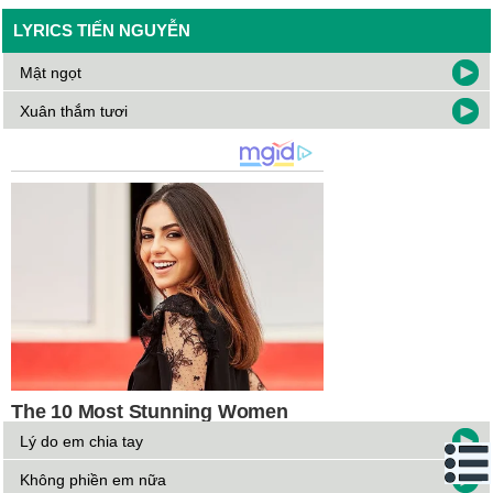
LYRICS TIẾN NGUYỄN
Mật ngọt
Xuân thắm tươi
Lý do em chia tay
Không phiền em nữa