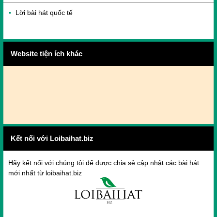
Lời bài hát quốc tế
Website tiện ích khác
Kết nối với Loibaihat.biz
Hãy kết nối với chúng tôi để được chia sẻ cập nhật các bài hát
mới nhất từ loibaihat.biz