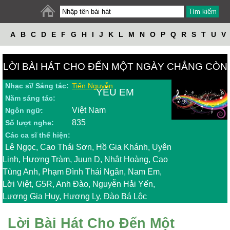
A
B
C
D
E
F
G
H
I
J
K
L
M
N
O
P
Q
R
S
T
U
V
W
X
Y
Z
LỜI BÀI HÁT CHO ĐẾN MỘT NGÀY CHẲNG CÒN
Nhạc sĩ/ Sáng tác:
Tiến Nguyễn
YÊU EM
Năm sáng tác:
Việt Nam
Ngôn ngữ:
835
Số lượt nghe:
Các ca sĩ thể hiện:
Lê Ngọc, Cao Thái Sơn, Hồ Gia Khánh, Uyên
Linh, Hương Tràm, Juun D, Nhật Hoàng, Cao
Tùng Anh, Phạm Đình Thái Ngân, Nam Em,
Lời Việt, G5R, Anh Đào, Nguyễn Hải Yến,
Lương Gia Huy, Hương Ly, Đào Bá Lộc
Lời Bài Hát Cho Đến Một