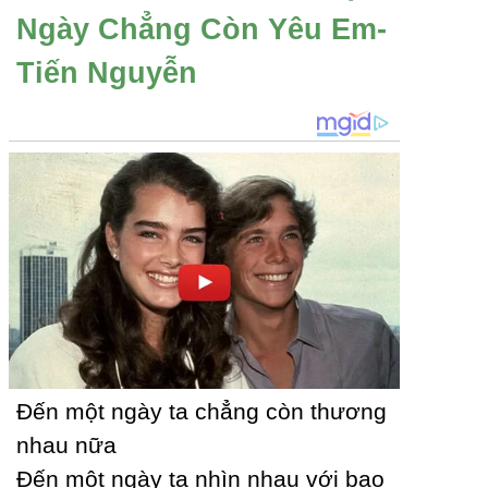
Ngày Chẳng Còn Yêu Em-
Tiến Nguyễn
Đến một ngàу ta chẳng còn thương
nhau nữa
Đến một ngàу ta nhìn nhau với bao