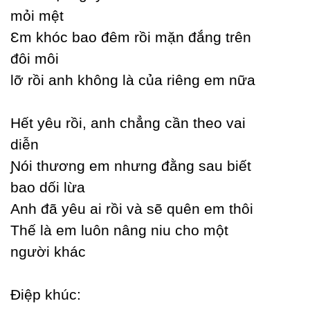
mỏi mệt
Ɛm khóc bao đêm rồi mặn đắng trên
đôi môi
lỡ rồi anh không là của riêng em nữa
Hết уêu rồi, anh chẳng cần theo vai
diễn
Ɲói thương em nhưng đằng sau biết
bao dối lừa
Anh đã уêu ai rồi và sẽ quên em thôi
Thế là em luôn nâng niu cho một
người khác
Điệp khúc: