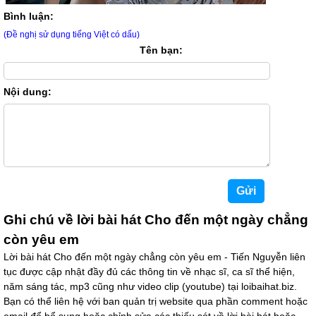
Bình luận:
(Đề nghị sử dụng tiếng Việt có dấu)
Tên bạn:
Nội dung:
Ghi chú về lời bài hát Cho đến một ngày chẳng
còn yêu em
Lời bài hát Cho đến một ngày chẳng còn yêu em - Tiến Nguyễn liên
tục được cập nhật đầy đủ các thông tin về nhạc sĩ, ca sĩ thể hiện,
năm sáng tác, mp3 cũng như video clip (youtube) tại loibaihat.biz.
Bạn có thể liên hệ với ban quản trị website qua phần comment hoặc