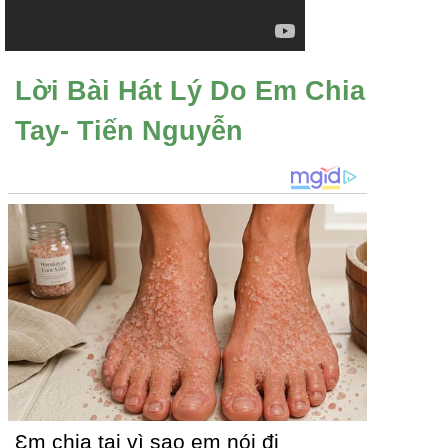
Lời Bài Hát Lý Do Em Chia
Tay- Tiến Nguyễn
Ɛm chia tại vì sao em nói đi