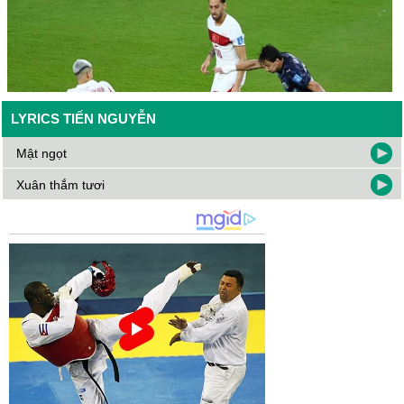
LYRICS TIẾN NGUYỄN
Mật ngọt
Xuân thắm tươi