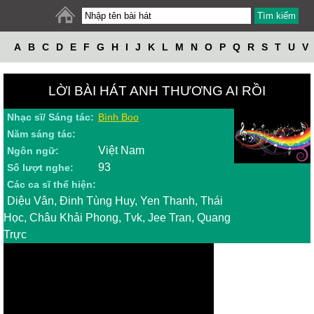
A
B
C
D
E
F
G
H
I
J
K
L
M
N
O
P
Q
R
S
T
U
V
W
X
Y
Z
LỜI BÀI HÁT ANH THƯƠNG AI RỒI
Nhạc sĩ/ Sáng tác:
Bình Boo
Năm sáng tác:
Việt Nam
Ngôn ngữ:
93
Số lượt nghe:
Các ca sĩ thể hiện:
Diệu Vân, Đinh Tùng Huy, Yen Thanh, Thái
Học, Châu Khải Phong, Tvk, Jee Tran, Quang
Trực