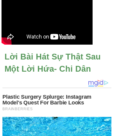
Lời Bài Hát Sự Thật Sau
Một Lời Hứa- Chi Dân