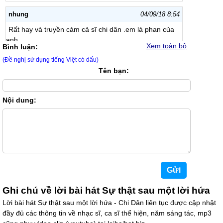
nhung
04/09/18 8:54
Rất hay và truyền cảm cả sĩ chi dân .em là phan của
anh
Xem toàn bộ
Bình luận:
(Đề nghị sử dụng tiếng Việt có dấu)
Hương tram
18/05/17 6:05
Tên bạn:
Ban hat' rât' haytôi hâm mô ban tư cai giong truyên
cam hưng va ban co "1 gi. Ca ngot ng` thu hut nhiêu
ngươi xem
Nội dung:
hiệu
10/05/17 20:49
Ha
hiệu
10/05/17 20:49
Chi đân hát quá hay
Ghi chú về lời bài hát Sự thật sau một lời hứa
P kjm kkoa
21/03/17 13:10
Lời bài hát Sự thật sau một lời hứa - Chi Dân liên tục được cập nhật
A Dân hat bai nay hay wá trùj lun...trịu laj♡♥
đầy đủ các thông tin về nhạc sĩ, ca sĩ thể hiện, năm sáng tác, mp3