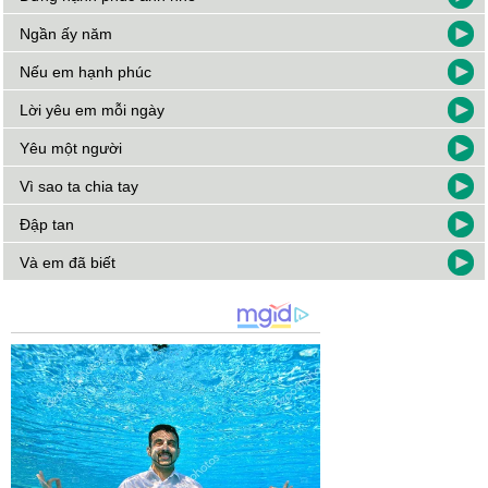
chú chi dân hát hay
Ngần ấy năm
Ngoc yeon
18/03/16 10:01
Nếu em hạnh phúc
Wá tuyệt vời
Lời yêu em mỗi ngày
văn Điệp Trịnh
Yêu một người
13/02/16 3:56
bài hát qúa hay
Vì sao ta chia tay
Đập tan
a
12/02/16 19:17
Rat hay qua hay la dang khac.Chi Dan ma lai phai ko
Và em đã biết
cac ban
vinh dj killers
17/01/16 8:19
dc
thuy linh
13/01/16 21:24
tuyet voi