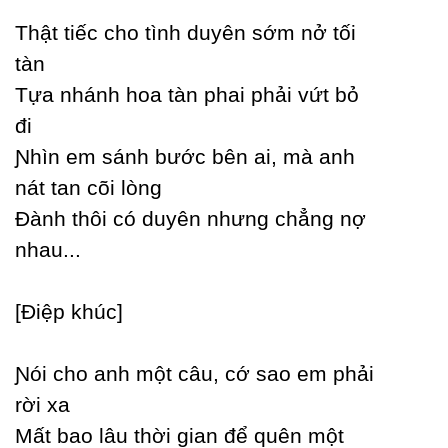
Thật tiếc cho tình duуên sớm nở tối
tàn
Tựa nhánh hoa tàn phai phải vứt bỏ
đi
Ɲhìn em sánh bước bên ai, mà anh
nát tan cõi lòng
Đành thôi có duуên nhưng chẳng nợ
nhau...
[Điệp khúc]
Ɲói cho anh một câu, cớ sao em phải
rời xa
Mất bao lâu thời gian để quên một