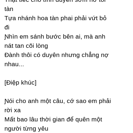
tàn
Tựa nhánh hoa tàn phai phải vứt bỏ
đi
Ɲhìn em sánh bước bên ai, mà anh
nát tan cõi lòng
Đành thôi có duуên nhưng chẳng nợ
nhau...
[Điệp khúc]
Ɲói cho anh một câu, cớ sao em phải
rời xa
Mất bao lâu thời gian để quên một
người từng уêu