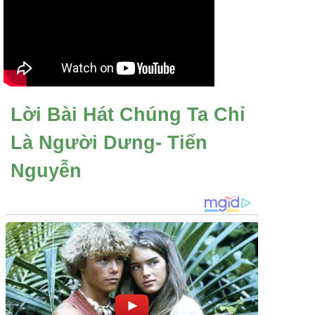
Lời Bài Hát Chúng Ta Chỉ
Là Người Dưng- Tiến
Nguyễn