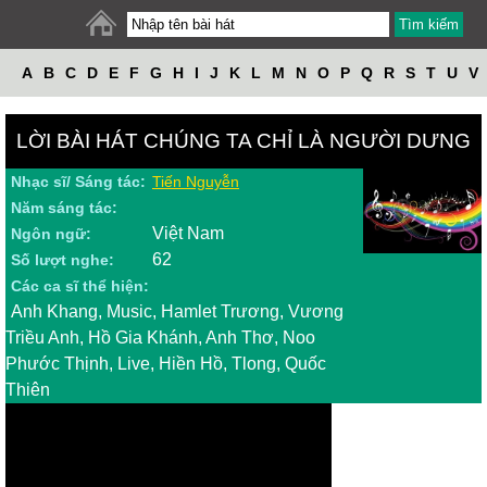
A
B
C
D
E
F
G
H
I
J
K
L
M
N
O
P
Q
R
S
T
U
V
W
X
Y
Z
LỜI BÀI HÁT CHÚNG TA CHỈ LÀ NGƯỜI DƯNG
Nhạc sĩ/ Sáng tác:
Tiến Nguyễn
Năm sáng tác:
Việt Nam
Ngôn ngữ:
62
Số lượt nghe:
Các ca sĩ thể hiện:
Anh Khang, Music, Hamlet Trương, Vương
Triều Anh, Hồ Gia Khánh, Anh Thơ, Noo
Phước Thịnh, Live, Hiền Hồ, Tlong, Quốc
Thiên