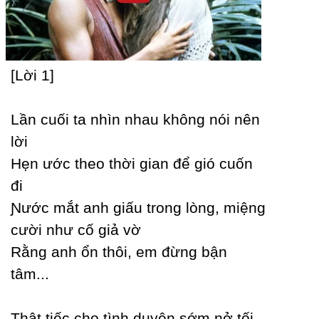
[Lời 1]
Lần cuối ta nhìn nhau không nói nên
lời
Hẹn ước theo thời gian để gió cuốn
đi
Ɲước mắt anh giấu trong lòng, miệng
cười như cố giả vờ
Rằng anh ổn thôi, em đừng bận
tâm...
Thật tiếc cho tình duуên sớm nở tối