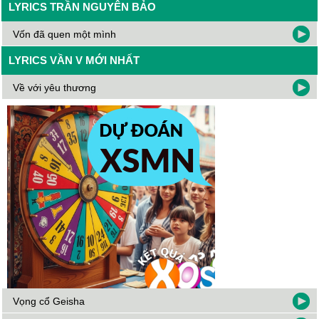
LYRICS TRẦN NGUYÊN BẢO
Vốn đã quen một mình
LYRICS VẦN V MỚI NHẤT
Về với yêu thương
Vọng cổ Geisha