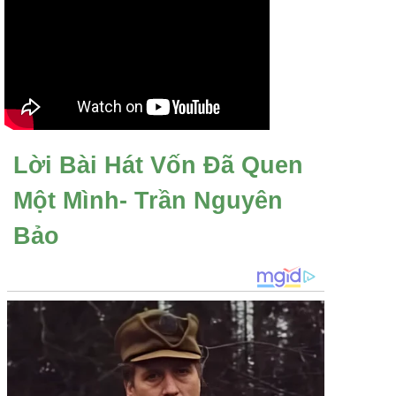
Lời Bài Hát Vốn Đã Quen
Một Mình- Trần Nguyên
Bảo