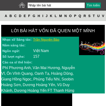
A
B
C
D
E
F
G
H
I
J
K
L
M
N
O
P
Q
R
S
T
U
V
W
X
Y
Z
LỜI BÀI HÁT VỐN ĐÃ QUEN MỘT MÌNH
Nhạc sĩ/ Sáng tác:
Trần Nguyên Bảo
Năm sáng tác:
Việt Nam
Ngôn ngữ:
157
Số lượt nghe:
Các ca sĩ thể hiện:
Phí Phương Anh, Văn Mai Hương, Nguyễn
Vĩ, Ôn Vĩnh Quang, Oanh Tạ, Hoàng Dũng,
Giang Hồng Ngọc, Phùng Tiểu Nhi, Soobin
Hoàng Sơn, Dương Hoàng Yến, Vũ Duy
Khánh, Dương Hoàng Yến FT Thanh Hùng