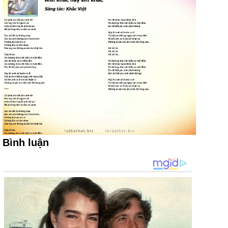
Bình luận