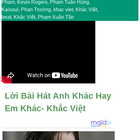
Phạm, Kevin Rogers, Phạm Tuấn Hùng,
Kaisoul, Phan Trường, khac viet, Khác Việt,
beat, Khắc Viêt, Phạm Xuân Tân
Lời Bài Hát Anh Khác Hay
Em Khác- Khắc Việt