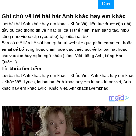
Ghi chú về lời bài hát Anh khác hay em khác
Lời bài hát Anh khác hay em khác - Khắc Việt liên tục được cập nhật
đầy đủ các thông tin về nhạc sĩ, ca sĩ thể hiện, năm sáng tác, mp3
cũng như video clip (youtube) tại loibaihat.biz.
Bạn có thể liên hệ với ban quản trị website qua phần comment hoặc
email để bổ sung hoặc chỉnh sửa các thiếu sót về lời bài hát hoặc
các version hay ngôn ngữ khác (tiếng Việt, tiếng Anh, tiềng Hàn
Quốc...)
Từ khóa tìm kiếm:
Lời bài hát Anh khác hay em khác - Khắc Việt, Anh khác hay em khác
- Khắc Việt Lyrics, loi bai hat Anh khac hay em khac - khac viet, Anh
khac hay em khac Lyric, Khắc Việt, Anhkhachayemkhac