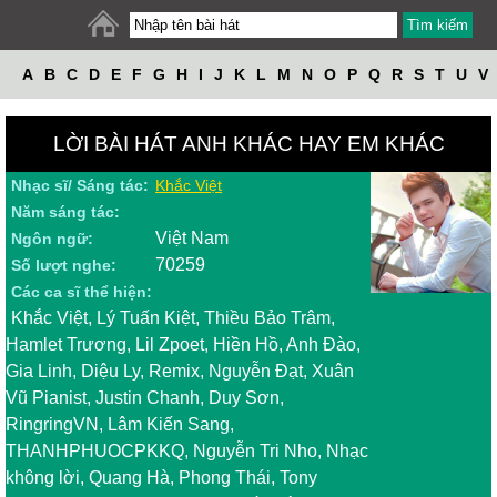
A
B
C
D
E
F
G
H
I
J
K
L
M
N
O
P
Q
R
S
T
U
V
W
X
Y
Z
LỜI BÀI HÁT ANH KHÁC HAY EM KHÁC
Nhạc sĩ/ Sáng tác:
Khắc Việt
Năm sáng tác:
Việt Nam
Ngôn ngữ:
70259
Số lượt nghe:
Các ca sĩ thể hiện:
Khắc Việt, Lý Tuấn Kiệt, Thiều Bảo Trâm,
Hamlet Trương, Lil Zpoet, Hiền Hồ, Anh Đào,
Gia Linh, Diệu Ly, Remix, Nguyễn Đạt, Xuân
Vũ Pianist, Justin Chanh, Duy Sơn,
RingringVN, Lâm Kiến Sang,
THANHPHUOCPKKQ, Nguyễn Tri Nho, Nhạc
không lời, Quang Hà, Phong Thái, Tony