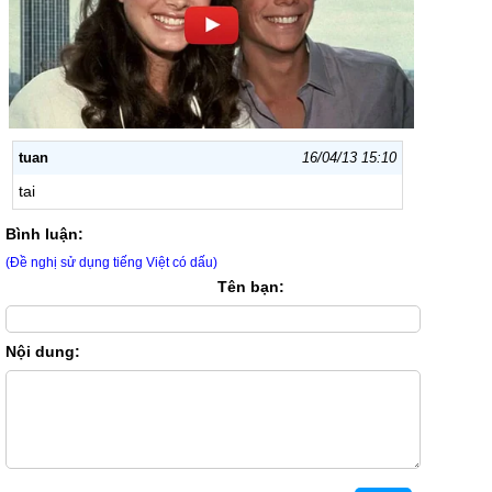
tuan
16/04/13 15:10
tai
Bình luận:
(Đề nghị sử dụng tiếng Việt có dấu)
Tên bạn:
Nội dung: